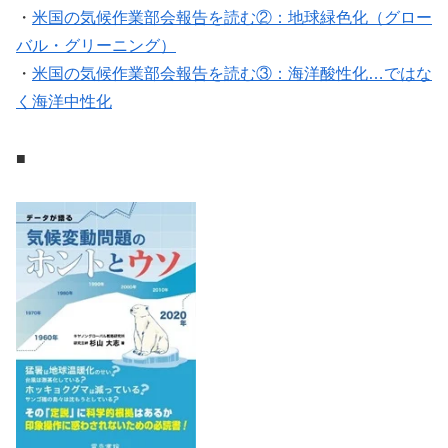
・
米国の気候作業部会報告を読む②：地球緑色化（グロー
バル・グリーニング）
・
米国の気候作業部会報告を読む③：海洋酸性化…ではな
く海洋中性化
■