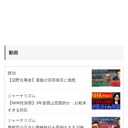
動画
政治
【辺野古事故】遺族が百田発言に激怒
ジャーナリズム
【NHK性加害】3年放置は意図的か：お粗末
すぎる対応
ジャーナリズム
警察官の正当な職務執行を罵倒する玉川徹