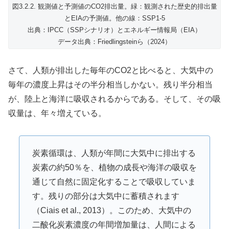
図3.2.2. 観測値と予測値のCO2排出量。緑：観測された歴史的排出量
とEIAの予測値。他の線：SSP1-5
出典：IPCC（SSPシナリオ）とエネルギー情報局（EIA）
データ出典：Friedlingsteinら（2024）
さて、人類が排出した毎年のCO2と比べると、大気中の
毎年の濃度上昇はその半分相当しかない。残り半分相当
が、陸上と海洋に吸収されるからである。そして、その吸
収量は、年々増えている。
炭素循環は、人類が年間に大気中に排出する
炭素の約50％を、植物の成長や海洋の吸収を
通じて自然に固定化することで吸収していま
す。残りの部分は大気中に蓄積されます
（Ciais et al., 2013）。このため、大気中の
二酸化炭素濃度の年間増加量は、人間による