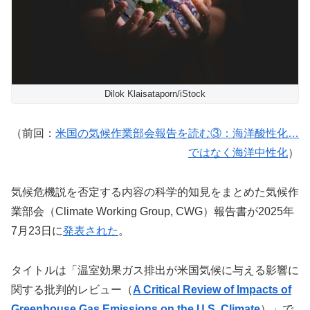
Dilok Klaisataporn/iStock
（前回：
米国の気候作業部会報告を読む③：海洋酸性化…
ではなく海洋中性化
）
気候危機説を否定する内容の科学的知見をまとめた気候作
業部会（Climate Working Group, CWG）報告書が2025年
7月23日に
発表された
。
タイトルは「温室効果ガス排出が米国気候に与える影響に
関する批判的レビュー（
A Critical Review of Impacts of
Greenhouse Gas Emissions on the U.S. Climate
）」で