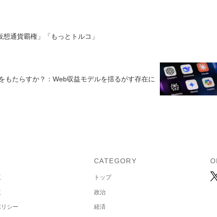
1「仮想通貨覇権」「もっとトルコ」
焉をもたらすか？：Web収益モデルを揺るがす存在に
U
CATEGORY
O
覧
トップ
覧
政治
ポリシー
経済