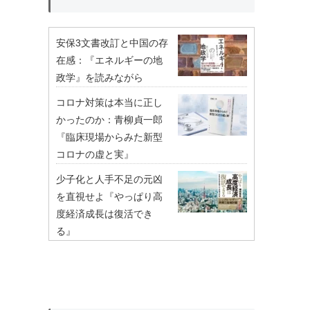
安保3文書改訂と中国の存
在感：『エネルギーの地
政学』を読みながら
コロナ対策は本当に正し
かったのか：青柳貞一郎
『臨床現場からみた新型
コロナの虚と実』
少子化と人手不足の元凶
を直視せよ『やっぱり高
度経済成長は復活でき
る』