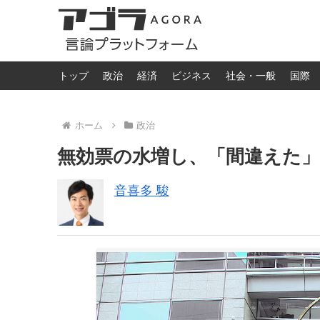
トップ
政治
経済
ビジネス
社会・一般
国際
ホーム
政治
無効票の水増し、「間違えた
音喜多 駿