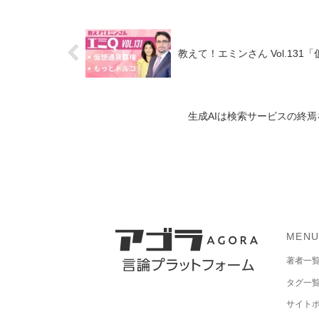
教えて！エミンさん Vol.13
生成AIは検索サービスの終
MEN
著者一
タグ一
サイト