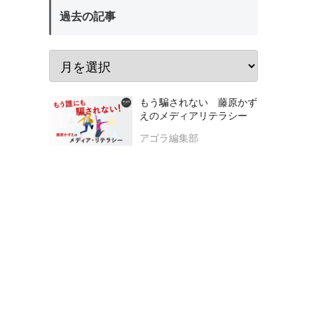
過去の記事
もう騙されない 藤原かず
えのメディアリテラシー
アゴラ編集部