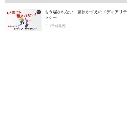
もう騙されない 藤原かずえのメディアリテ
ラシー
アゴラ編集部