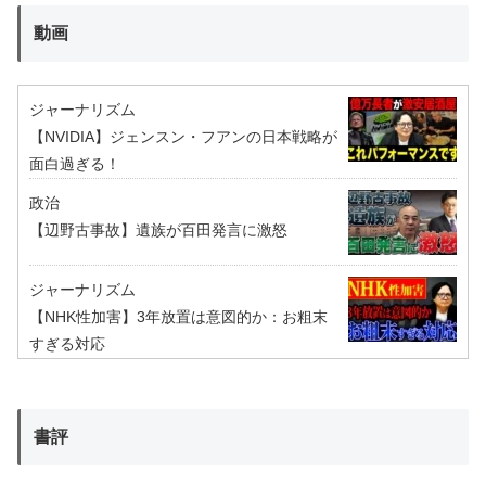
動画
ジャーナリズム
【NVIDIA】ジェンスン・フアンの日本戦略が
面白過ぎる！
政治
【辺野古事故】遺族が百田発言に激怒
ジャーナリズム
【NHK性加害】3年放置は意図的か：お粗末
すぎる対応
書評