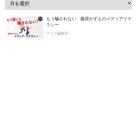
もう騙されない 藤原かずえのメディアリテ
ラシー
アゴラ編集部