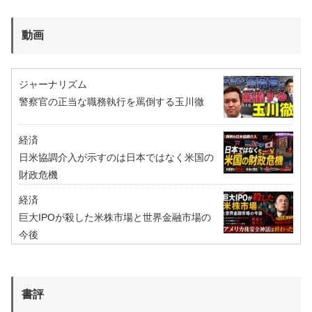
動画
ジャーナリズム
警察官の正当な職務執行を罵倒する玉川徹
経済
日米協調介入が示すのは日本ではなく米国の
財政危機
経済
巨大IPOが殺した米株市場と世界金融市場の
今後
書評