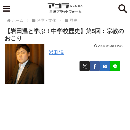
ホーム
科学・文化
歴史
【岩田温と学ぶ！中学校歴史】第5回：宗教の
おこり
2025.08.30 11:35
岩田 温