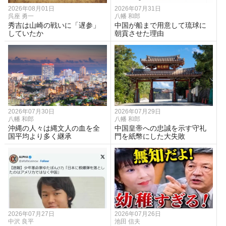
2026年08月01日
2026年07月31日
呉座 勇一
八幡 和郎
秀吉は山崎の戦いに「遅参」
中国が船まで用意して琉球に
していたか
朝貢させた理由
2026年07月30日
2026年07月29日
八幡 和郎
八幡 和郎
沖縄の人々は縄文人の血を全
中国皇帝への忠誠を示す守礼
国平均より多く継承
門を紙幣にした大失敗
2026年07月27日
2026年07月26日
中沢 良平
池田 信夫