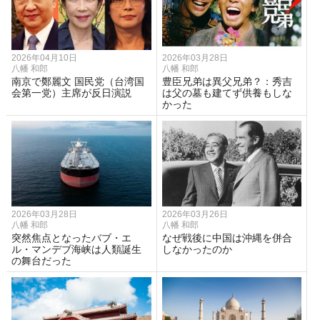
2026年04月10日
2026年03月28日
八幡 和郎
八幡 和郎
南京で鄭麗文 国民党（台湾国
豊臣兄弟は異父兄弟？：秀吉
会第一党）主席が反日演説
は父の墓も建てず供養もしな
かった
2026年03月28日
2026年03月26日
八幡 和郎
八幡 和郎
突然焦点となったバブ・エ
なぜ戦後に中国は沖縄を併合
ル・マンデブ海峡は人類誕生
しなかったのか
の舞台だった