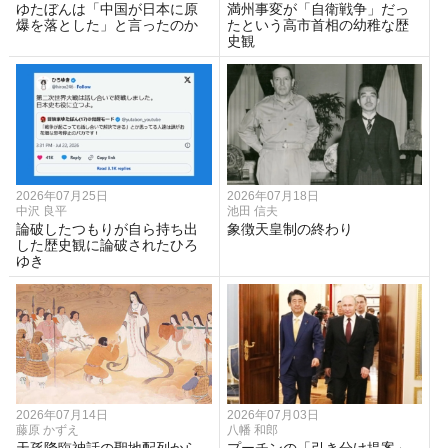
ゆたぼんは「中国が日本に原
満州事変が「自衛戦争」だっ
爆を落とした」と言ったのか
たという高市首相の幼稚な歴
史観
2026年07月25日
2026年07月18日
中沢 良平
池田 信夫
論破したつもりが自ら持ち出
象徴天皇制の終わり
した歴史観に論破されたひろ
ゆき
2026年07月14日
2026年07月03日
藤原 かずえ
八幡 和郎