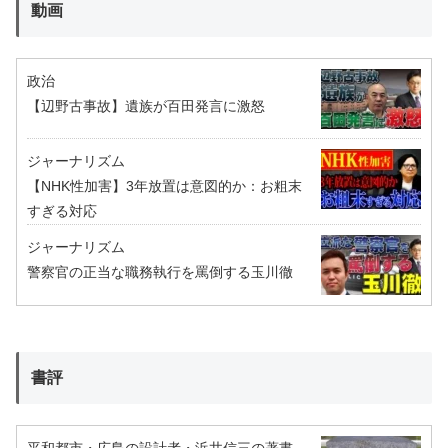
動画
政治
【辺野古事故】遺族が百田発言に激怒
ジャーナリズム
【NHK性加害】3年放置は意図的か：お粗末
すぎる対応
ジャーナリズム
警察官の正当な職務執行を罵倒する玉川徹
書評
平和都市・広島の設計者・浜井信三の著書