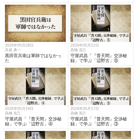
2026年05月28日
2026年05月22日
呉座 勇一
高橋 克己
黒田官兵衛は軍師ではなかっ
守屋武昌「『普天間』交渉秘
た
録」で学ぶ「辺野古」⑤
2026年05月19日
2026年05月17日
高橋 克己
高橋 克己
守屋武昌「『普天間』交渉秘
守屋武昌「『普天間』交渉秘
録」で学ぶ「辺野古」④
録」で学ぶ「辺野古」③