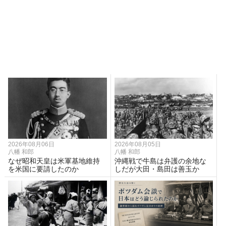
2026年08月06日
2026年08月05日
八幡 和郎
八幡 和郎
なぜ昭和天皇は米軍基地維持
沖縄戦で牛島は弁護の余地な
を米国に要請したのか
しだが大田・島田は善玉か