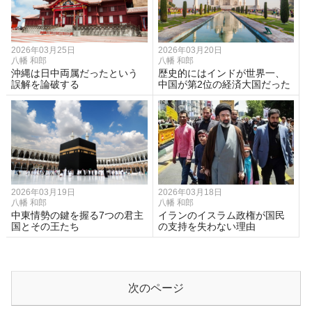
2026年03月25日
2026年03月20日
八幡 和郎
八幡 和郎
沖縄は日中両属だったという
歴史的にはインドが世界一、
誤解を論破する
中国が第2位の経済大国だった
2026年03月19日
2026年03月18日
八幡 和郎
八幡 和郎
中東情勢の鍵を握る7つの君主
イランのイスラム政権が国民
国とその王たち
の支持を失わない理由
次のページ