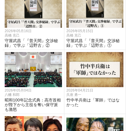
2026年05月16日
2026年05月15日
高橋 克己
高橋 克己
守屋武昌「『普天間』交渉秘
守屋武昌「『普天間』交渉秘
録」で学ぶ「辺野古」②
録」で学ぶ「辺野古」①
2026年05月04日
2026年04月21日
八幡 和郎
呉座 勇一
昭和100年記念式典：高市首相
竹中半兵衛は「軍師」ではな
が陛下から主役を奪い保守派
かった
も激怒