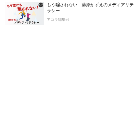
もう騙されない 藤原かずえのメディアリテ
ラシー
アゴラ編集部