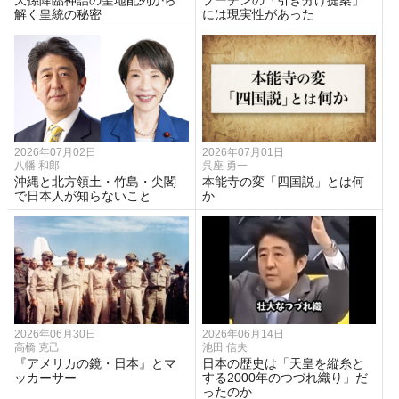
天孫降臨神話の聖地配列から
プーチンの「引き分け提案」
解く皇統の秘密
には現実性があった
2026年07月02日
2026年07月01日
八幡 和郎
呉座 勇一
沖縄と北方領土・竹島・尖閣
本能寺の変「四国説」とは何
で日本人が知らないこと
か
2026年06月30日
2026年06月14日
高橋 克己
池田 信夫
『アメリカの鏡・日本』とマ
日本の歴史は「天皇を縦糸と
ッカーサー
する2000年のつづれ織り」だ
ったのか