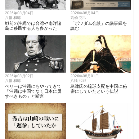
2026年08月04日
2026年08月04日
八幡 和郎
高橋 克己
戦前の沖縄では台湾や南洋諸
「ポツダム会談」の議事録を
島に移民する人も多かった
読む
2026年08月02日
2026年08月01日
八幡 和郎
八幡 和郎
ペリーは沖縄にもやってきて
島津氏の琉球支配を中国に秘
「沖縄は中国でなく日本に属
密にしていたという伝説
すべきもの」と断言