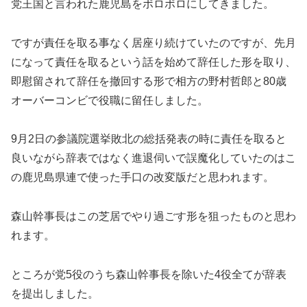
党王国と言われた鹿児島をボロボロにしてきました。
ですが責任を取る事なく居座り続けていたのですが、先月
になって責任を取るという話を始めて辞任した形を取り、
即慰留されて辞任を撤回する形で相方の野村哲郎と80歳
オーバーコンビで役職に留任しました。
9月2日の参議院選挙敗北の総括発表の時に責任を取ると
良いながら辞表ではなく進退伺いで誤魔化していたのはこ
の鹿児島県連で使った手口の改変版だと思われます。
森山幹事長はこの芝居でやり過ごす形を狙ったものと思わ
れます。
ところが党5役のうち森山幹事長を除いた4役全てが辞表
を提出しました。