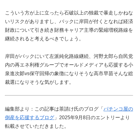
こういう方が上に立ったら石破以上の独裁で暴走しかねな
いリスクがありますし、バックに岸田が付くとなれば経済
財政について引き続き財務キャリア主導の緊縮増税路線を
継続されると考えるべきでしょう。
岸田がバックにいて左派純化路線継続、河野太郎ら自民党
内の再エネ利権グループでオールドメディアも応援する小
泉進次郞vs保守回帰の象徴になりそうな高市早苗そんな総
裁選になりそうな気がします。
編集部より：この記事は茶請け氏のブログ「
パチンコ屋の
倒産を応援するブログ
」2025年9月8日のエントリーより
転載させていただきました。