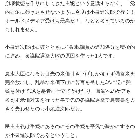
崩壊状態を作り出してきた主犯という意識すらなく、「党
内右派に巻き返させないように今度は小泉進次郞で行く！
オールドメディア受けも最高だ！」などと考えているのか
もしれません。
小泉進次郞は石破とともに不記載議員の追加処分を積極的
に進め、衆議院選挙大敗の原因を作った1人です。
農水大臣になると目先の米価引き下げしか考えず備蓄米を
完全放出し、乱暴な米価下げに苦言を呈したJAに逆に難
癖を付けてJAを悪者に仕立てかけたり、農家へのケアも
考えず米価対策を行った事で先の参議院選挙で農業票を大
きく失わせたのも小泉進次郞だと。
民主主義は手続にあるのにその手続を平気で疎かにするの
が小泉進次郞であるということ。