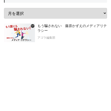
もう騙されない 藤原かずえのメディアリテ
ラシー
アゴラ編集部