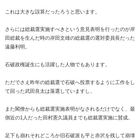
これは大きな誤算だったろうと思います。
さらには総裁選実施すべきという意見表明を行ったのが岸
田総裁を生んだ時の岸田文雄の総裁選の選対委員長だった
遠藤利明。
石破政権誕生にも活躍した人物でもあります。
ただでさえ昨年の総裁選で石破へ投票するように工作をし
て回った武田良太は落選していますし、
また閣僚からも総裁選実施表明がなされるだけでなく、最
側近の1人だった田村憲久議員までも総裁選実施に賛成。
足下も崩れそれどころか旧石破派も平と赤沢を残して崩壊