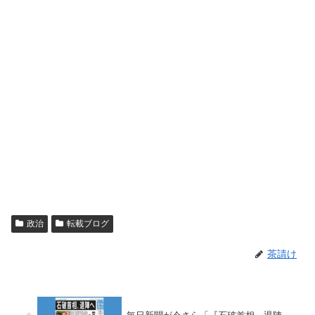
政治
転載ブログ
茶請け