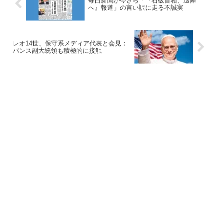
毎日新聞が今さら「『石破首相、退陣
へ』報道」の言い訳に走る不誠実
レオ14世、保守系メディア代表と会見：
バンス副大統領も積極的に接触