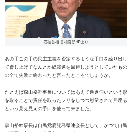
石破首相 首相官邸HPより
あの手この手の民主主義を否定するような手口を繰り出し
て脅し上げてなんとか総裁選を回避しようとしていたもの
の全て失敗に終わったと言ったところでしょうか。
たとえば森山裕幹事長についてはあえて進退伺いという形
を取ることで責任を取ったフリをしつつ慰留されて居座る
という見え見えの手口を使って来ました。
森山裕幹事長は自民党鹿児島県連会長として、かつて自民