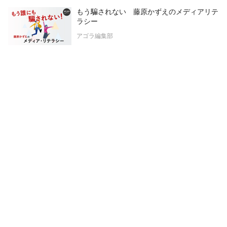
もう騙されない 藤原かずえのメディアリテ
ラシー
アゴラ編集部