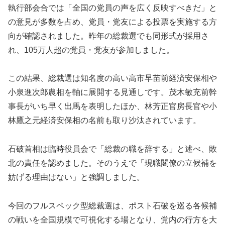
執行部会合では「全国の党員の声を広く反映すべきだ」と
の意見が多数を占め、党員・党友による投票を実施する方
向が確認されました。昨年の総裁選でも同形式が採用さ
れ、105万人超の党員・党友が参加しました。
この結果、総裁選は知名度の高い高市早苗前経済安保相や
小泉進次郎農相を軸に展開する見通しです。茂木敏充前幹
事長がいち早く出馬を表明したほか、林芳正官房長官や小
林鷹之元経済安保相の名前も取り沙汰されています。
石破首相は臨時役員会で「総裁の職を辞する」と述べ、敗
北の責任を認めました。そのうえで「現職閣僚の立候補を
妨げる理由はない」と強調しました。
今回のフルスペック型総裁選は、ポスト石破を巡る各候補
の戦いを全国規模で可視化する場となり、党内の行方を大