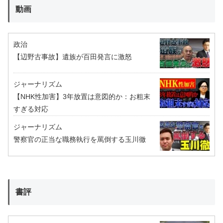
動画
政治
【辺野古事故】遺族が百田発言に激怒
ジャーナリズム
【NHK性加害】3年放置は意図的か：お粗末
すぎる対応
ジャーナリズム
警察官の正当な職務執行を罵倒する玉川徹
書評