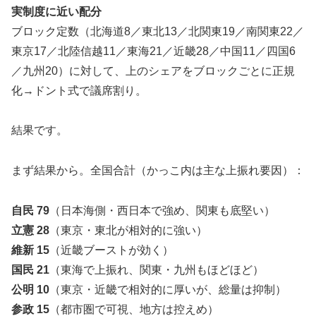
実制度に近い配分
ブロック定数（北海道8／東北13／北関東19／南関東22／
東京17／北陸信越11／東海21／近畿28／中国11／四国6
／九州20）に対して、上のシェアをブロックごとに正規
化→ドント式で議席割り。
結果です。
まず結果から。全国合計（かっこ内は主な上振れ要因）：
自民 79
（日本海側・西日本で強め、関東も底堅い）
立憲 28
（東京・東北が相対的に強い）
維新 15
（近畿ブーストが効く）
国民 21
（東海で上振れ、関東・九州もほどほど）
公明 10
（東京・近畿で相対的に厚いが、総量は抑制）
参政 15
（都市圏で可視、地方は控えめ）