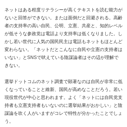
ネットはある程度リテラシーが高くテキストを読む能力が
ないと回答ができない。または面倒だと回避される。高齢
者の支持率の高い自民、公明、立憲、共産と、知的レベル
が低そうな参政党は電話より支持率は低くなりました。し
かし若い世代に人気の国民民主は電話もネットもほとんど
変わらない。「ネットだとこんなに自民や立憲の支持者は
いない」とSNSで吠えている陰謀論者はその辺が理解で
きない。
選挙ドットコムのネット調査で顕著なのは自民が非常に低
くなっていることと維新、国民が高めなことだろう。若い
現役世代が中心と思われます。よく「ネットには自民党支
持者も立憲支持者もいないのに選挙結果がおかしい」と陰
謀論を吹く人がいますがコレで特性が分かったことでしょ
う。