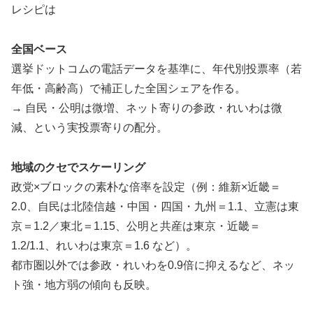
レシピは
全国ベース
選挙ドットコムの電話データを基準に、年代別投票率（若
年低・高齢高）で補正した全国シェアを作る。
→ 自民・公明は微増、ネット寄りの参政・れいわは微
減、という実投票寄りの配分。
地域のクセでスケーリング
政党×ブロックの素朴な倍率を設定（例：維新×近畿＝
2.0、自民は北陸信越・中国・四国・九州＝1.1、立憲は東
京＝1.2／東北＝1.15、公明と共産は東京・近畿＝
1.2/1.1、れいわは東京＝1.6 など）。
都市圏以外では参政・れいわを0.9倍に抑えるなど、ネッ
ト強・地方弱の傾向も反映。