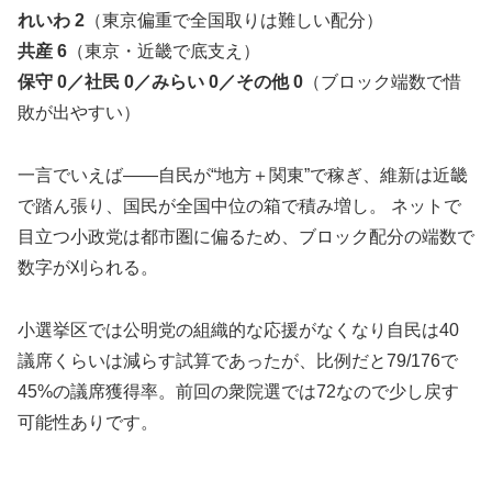
れいわ 2
（東京偏重で全国取りは難しい配分）
共産 6
（東京・近畿で底支え）
保守 0／社民 0／みらい 0／その他 0
（ブロック端数で惜
敗が出やすい）
一言でいえば――自民が“地方＋関東”で稼ぎ、維新は近畿
で踏ん張り、国民が全国中位の箱で積み増し。 ネットで
目立つ小政党は都市圏に偏るため、ブロック配分の端数で
数字が刈られる。
小選挙区では公明党の組織的な応援がなくなり自民は40
議席くらいは減らす試算であったが、比例だと79/176で
45%の議席獲得率。前回の衆院選では72なので少し戻す
可能性ありです。