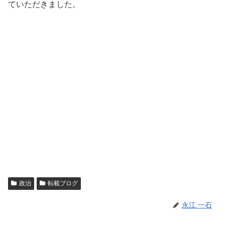
ていただきました。
政治
転載ブログ
永江 一石