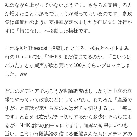
残念ながら上がっていないようです。もちろん支持する人
が増えたこともあるでしょうが減ってもいるのです。参政
党は崖崩れのように支持率が落ちましたが自民党には行か
ずに「特になし」へ移動した模様です。
これをXとThreadsに投稿したところ、極右とヘイトまみ
れのThreadsでは「NHKをまだ信じてるのか」「こいつは
バカだ」とか罵声が吹き荒れて100人くらいブロックしま
した。ww
どこのメディアであろうが世論調査はしっかりと中立の立
場でやっていて改竄などはしていない。もちろん「産経で
すが」と電話が来たら左の人はガチャ切りするし、「毎日
です」と言えば右がガチャ切りするから多少はそちらによ
るが、NHKは比較的中立にでます。選挙の結果にいつも
近い。こういう陰謀論を信じる低脳さんたちはメディアの