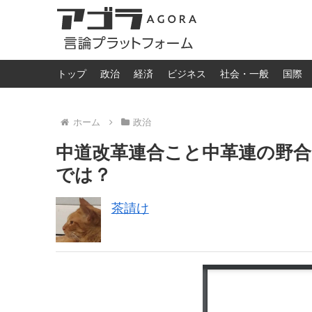
トップ
政治
経済
ビジネス
社会・一般
国際
ホーム
政治
中道改革連合こと中革連の野
では？
茶請け