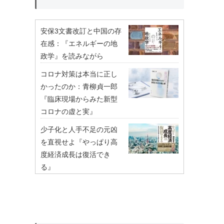
安保3文書改訂と中国の存
在感：『エネルギーの地
政学』を読みながら
コロナ対策は本当に正し
かったのか：青柳貞一郎
『臨床現場からみた新型
コロナの虚と実』
少子化と人手不足の元凶
を直視せよ『やっぱり高
度経済成長は復活でき
る』