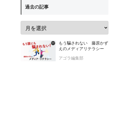
過去の記事
もう騙されない 藤原かず
えのメディアリテラシー
アゴラ編集部