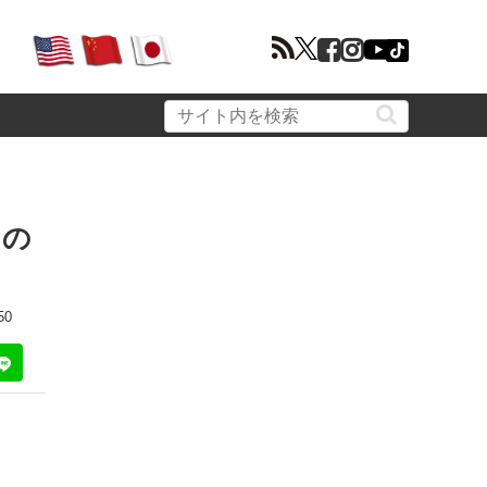
なの
50