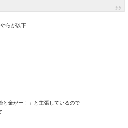
とやらが以下
治と金がー！」と主張しているので
て