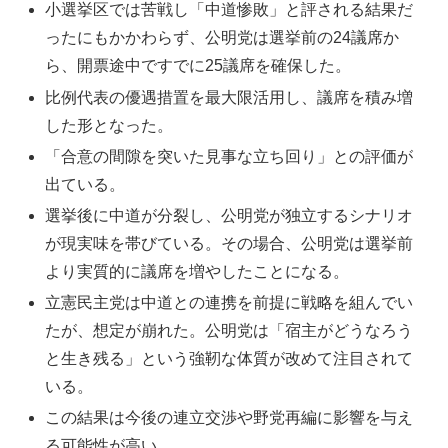
小選挙区では苦戦し「中道惨敗」と評される結果だ
ったにもかかわらず、公明党は選挙前の24議席か
ら、開票途中ですでに25議席を確保した。
比例代表の優遇措置を最大限活用し、議席を積み増
した形となった。
「合意の間隙を突いた見事な立ち回り」との評価が
出ている。
選挙後に中道が分裂し、公明党が独立するシナリオ
が現実味を帯びている。その場合、公明党は選挙前
より実質的に議席を増やしたことになる。
立憲民主党は中道との連携を前提に戦略を組んでい
たが、想定が崩れた。公明党は「宿主がどうなろう
と生き残る」という強靭な体質が改めて注目されて
いる。
この結果は今後の連立交渉や野党再編に影響を与え
る可能性が高い。