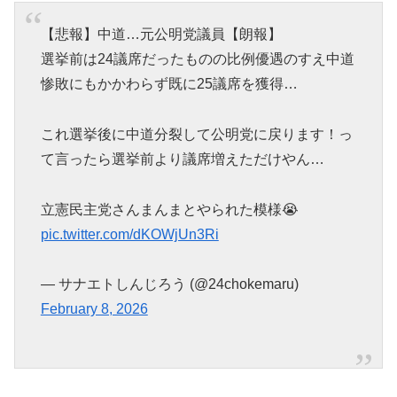
【悲報】中道…元公明党議員【朗報】
選挙前は24議席だったものの比例優遇のすえ中道
惨敗にもかかわらず既に25議席を獲得…
これ選挙後に中道分裂して公明党に戻ります！っ
て言ったら選挙前より議席増えただけやん…
立憲民主党さんまんまとやられた模様😭
pic.twitter.com/dKOWjUn3Ri
— サナエトしんじろう (@24chokemaru)
February 8, 2026