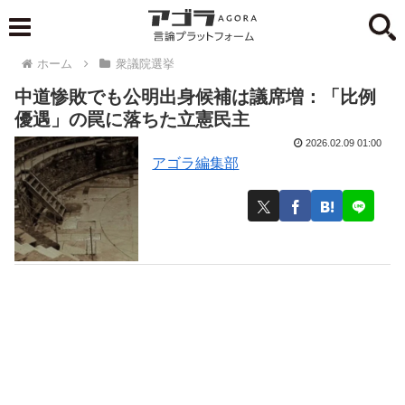
ホーム
衆議院選挙
中道惨敗でも公明出身候補は議席増：「比例
優遇」の罠に落ちた立憲民主
2026.02.09 01:00
アゴラ編集部