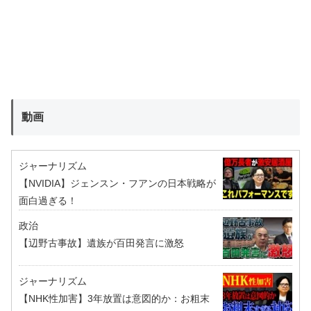
動画
ジャーナリズム
【NVIDIA】ジェンスン・フアンの日本戦略が
面白過ぎる！
政治
【辺野古事故】遺族が百田発言に激怒
ジャーナリズム
【NHK性加害】3年放置は意図的か：お粗末