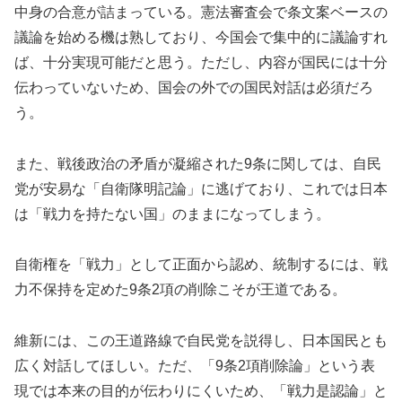
中身の合意が詰まっている。憲法審査会で条文案ベースの
議論を始める機は熟しており、今国会で集中的に議論すれ
ば、十分実現可能だと思う。ただし、内容が国民には十分
伝わっていないため、国会の外での国民対話は必須だろ
う。
また、戦後政治の矛盾が凝縮された9条に関しては、自民
党が安易な「自衛隊明記論」に逃げており、これでは日本
は「戦力を持たない国」のままになってしまう。
自衛権を「戦力」として正面から認め、統制するには、戦
力不保持を定めた9条2項の削除こそが王道である。
維新には、この王道路線で自民党を説得し、日本国民とも
広く対話してほしい。ただ、「9条2項削除論」という表
現では本来の目的が伝わりにくいため、「戦力是認論」と