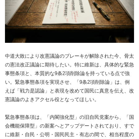
中道大敗により改憲議論のブレーキが解除された今、骨太
の憲法改正議論に期待したい。特に維新は、具体的な緊急
事態条項と、本質的な9条2項削除論を持っている点で強
い。緊急事態条項を実現させ、「9条2項削除論」は、例
えば「戦力是認論」と表現を改めて国民に真意を伝え、改
憲議論のよきアクセル役となってほしい。
緊急事態条項は、「内閣強化型」の旧自民党案から、「国
会機能保障型」の新案へとアップデートされており、すで
に維新・自民・公明・国民民主・有志の間で、相当程度の