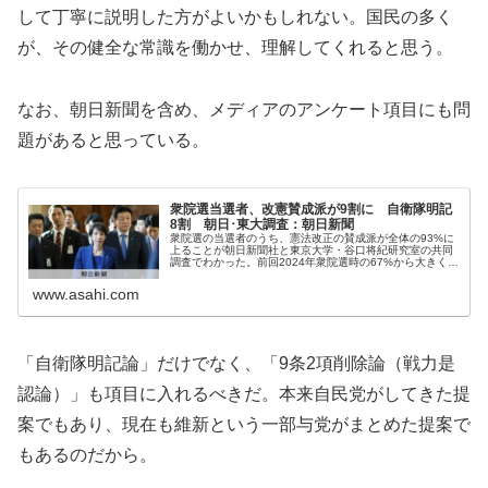
して丁寧に説明した方がよいかもしれない。国民の多く
が、その健全な常識を働かせ、理解してくれると思う。
なお、朝日新聞を含め、メディアのアンケート項目にも問
題があると思っている。
衆院選当選者、改憲賛成派が9割に 自衛隊明記
8割 朝日･東大調査：朝日新聞
衆院選の当選者のうち、憲法改正の賛成派が全体の93%に
上ることが朝日新聞社と東京大学・谷口将紀研究室の共同
調査でわかった。前回2024年衆院選時の67%から大きく上
昇した。具体的な改正項目としては、…
www.asahi.com
「自衛隊明記論」だけでなく、「9条2項削除論（戦力是
認論）」も項目に入れるべきだ。本来自民党がしてきた提
案でもあり、現在も維新という一部与党がまとめた提案で
もあるのだから。