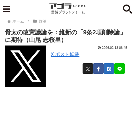
ホーム
政治
骨太の改憲議論を：維新の「9条2項削除論」
に期待（山尾 志桜里）
2026.02.13 06:45
X ポスト転載