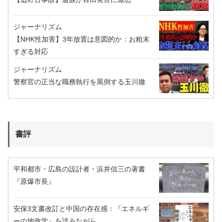
ジャーナリズム
【NHK性加害】3年放置は意図的か：お粗末
すぎる対応
ジャーナリズム
警察官の正当な職務執行を罵倒する玉川徹
書評
平和都市・広島の設計者・浜井信三の著書
『原爆市長』
安保3文書改訂と中国の存在感：『エネルギ
ーの地政学』を読みながら