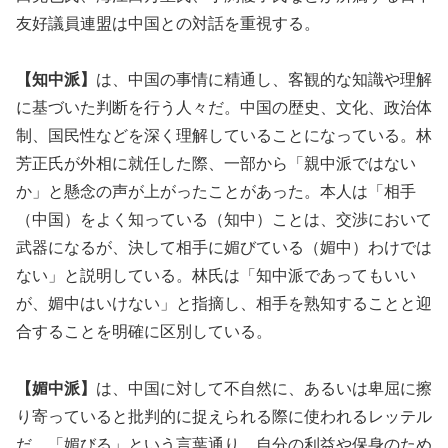
友好議員連盟は中国との対話を重視する。
【知中派】
は、中国の事情に精通し、客観的な知識や理解
に基づいた判断を行う人々だ。中国の歴史、文化、政治体
制、国民性などを深く理解していることになっている。林
芳正氏が外相に就任した際、一部から「親中派ではない
か」と懸念の声が上がったことがあった。本人は「相手
（中国）をよく知っている（知中）ことは、交渉において
武器になるが、決して相手に媚びている（媚中）わけでは
ない」と説明している。林氏は「知中派であってもいい
が、媚中はいけない」と指摘し、相手を熟知することと迎
合することを明確に区別している。
【媚中派】
は、中国に対して不自然に、あるいは卑屈に擦
り寄っていると批判的に捉えられる際に使われるレッテル
だ。「媚びる」という言葉通り、自分の利益や保身のため