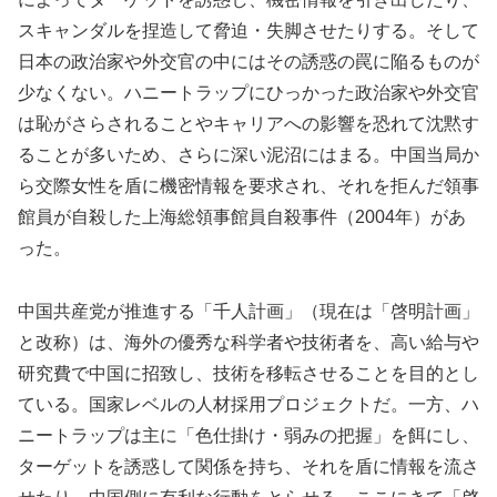
スキャンダルを捏造して脅迫・失脚させたりする。そして
日本の政治家や外交官の中にはその誘惑の罠に陥るものが
少なくない。ハニートラップにひっかった政治家や外交官
は恥がさらされることやキャリアへの影響を恐れて沈黙す
ることが多いため、さらに深い泥沼にはまる。中国当局か
ら交際女性を盾に機密情報を要求され、それを拒んだ領事
館員が自殺した上海総領事館員自殺事件（2004年）があ
った。
中国共産党が推進する「千人計画」（現在は「啓明計画」
と改称）は、海外の優秀な科学者や技術者を、高い給与や
研究費で中国に招致し、技術を移転させることを目的とし
ている。国家レベルの人材採用プロジェクトだ。一方、ハ
ニートラップは主に「色仕掛け・弱みの把握」を餌にし、
ターゲットを誘惑して関係を持ち、それを盾に情報を流さ