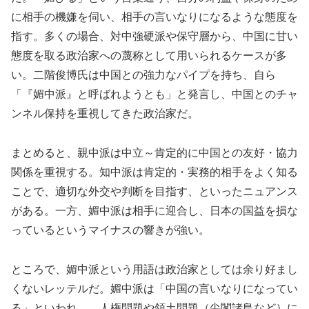
に相手の機嫌を伺い、相手の言いなりになるような態度を
指す。多くの場合、対中強硬派や保守層から、中国に甘い
態度を取る政治家への蔑称として用いられるケースが多
い。二階俊博氏は中国との強力なパイプを持ち、自ら
「『媚中派』と呼ばれようとも」と発言し、中国とのチャ
ンネル保持を重視してきた政治家だ。
まとめると、親中派は中立～肯定的に中国との友好・協力
関係を重視する。知中派は肯定的・実務的相手をよく知る
ことで、適切な外交や判断を目指す、といったニュアンス
がある。一方、媚中派は相手に迎合し、日本の国益を損な
っているというマイナスの響きが強い。
ところで、媚中派という用語は政治家としては余り好まし
くないレッテルだ。媚中派は「中国の言いなりになってい
る」といわれ、、人権問題や領土問題（尖閣諸島など）に