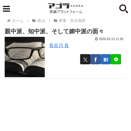
ホーム
政治
軍事・安全保障
親中派、知中派、そして媚中派の面々
2026.02.13 11:50
長谷川 良