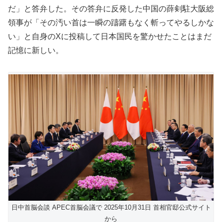
だ」と答弁した。その答弁に反発した中国の薛剣駐大阪総
領事が「その汚い首は一瞬の躊躇もなく斬ってやるしかな
い」と自身のXに投稿して日本国民を驚かせたことはまだ
記憶に新しい。
日中首脳会談 APEC首脳会議で 2025年10月31日 首相官邸公式サイト
から