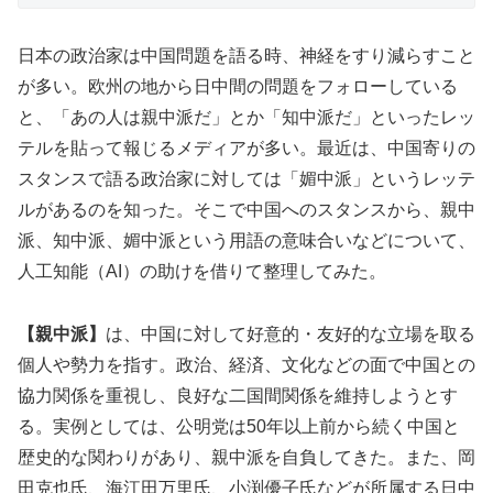
日本の政治家は中国問題を語る時、神経をすり減らすこと
が多い。欧州の地から日中間の問題をフォローしている
と、「あの人は親中派だ」とか「知中派だ」といったレッ
テルを貼って報じるメディアが多い。最近は、中国寄りの
スタンスで語る政治家に対しては「媚中派」というレッテ
ルがあるのを知った。そこで中国へのスタンスから、親中
派、知中派、媚中派という用語の意味合いなどについて、
人工知能（AI）の助けを借りて整理してみた。
【親中派】
は、中国に対して好意的・友好的な立場を取る
個人や勢力を指す。政治、経済、文化などの面で中国との
協力関係を重視し、良好な二国間関係を維持しようとす
る。実例としては、公明党は50年以上前から続く中国と
歴史的な関わりがあり、親中派を自負してきた。また、岡
田克也氏、海江田万里氏、小渕優子氏などが所属する日中