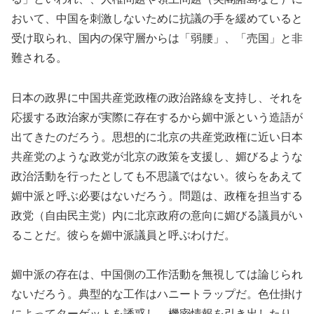
おいて、中国を刺激しないために抗議の手を緩めていると
受け取られ、国内の保守層からは「弱腰」、「売国」と非
難される。
日本の政界に中国共産党政権の政治路線を支持し、それを
応援する政治家が実際に存在するから媚中派という造語が
出てきたのだろう。思想的に北京の共産党政権に近い日本
共産党のような政党が北京の政策を支援し、媚びるような
政治活動を行ったとしても不思議ではない。彼らをあえて
媚中派と呼ぶ必要はないだろう。問題は、政権を担当する
政党（自由民主党）内に北京政府の意向に媚びる議員がい
ることだ。彼らを媚中派議員と呼ぶわけだ。
媚中派の存在は、中国側の工作活動を無視しては論じられ
ないだろう。典型的な工作はハニートラップだ。色仕掛け
によってターゲットを誘惑し、機密情報を引き出したり、