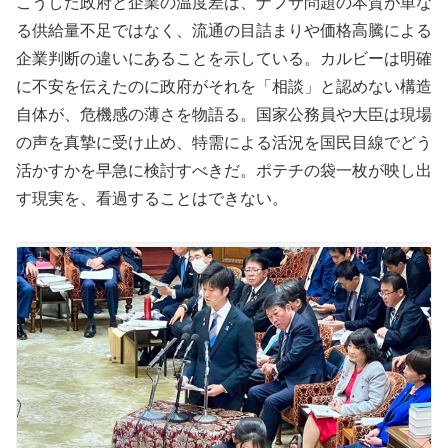
こうした政府と企業の温度差は、ナフサ問題の本質が単な
る供給量不足ではなく、流通の目詰まりや価格高騰による
企業判断の違いにあることを示している。カルビーは明確
に不安を伝えたのに政府がそれを「相談」と認めない構造
自体が、危機感の薄さを物語る。国家公務員や大臣は現場
の声を真摯に受け止め、特需による活況を国民目線でどう
活かすかを早急に検討すべきだ。ポテチの袋一枚が映し出
す現実を、看過することはできない。