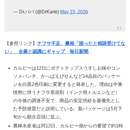
— Dr.パパ (@DrKarte)
May 15, 2026
【参照リンク】
ナフサ不足、農相「困ったと相談受けてな
い」 企業と認識にギャップ 毎日新聞
カルビーは12日にポテトチップスうすしお味やコン
ソメパンチ、かっぱえびせんなど14品目のパッケー
ジを白黒2色印刷に変更すると発表した。理由は中東
情勢に伴うナフサ系溶剤（インク用トルエンなど）
の今後の調達不安で、商品の安定供給を最優先とし
た予防措置だと説明している。新パッケージは5月下
旬から順次店頭に並ぶ。
農林水産省は同12日、カルビー側からの要望で約1時