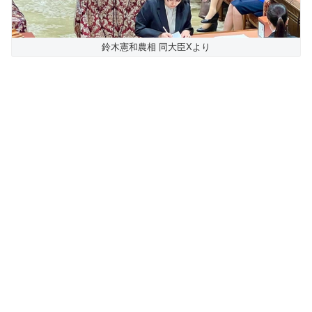
鈴木憲和農相 同大臣Xより