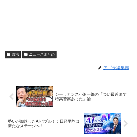
政治
ニュースまとめ
アゴラ編集部
シーラカンス小沢一郎の「つい最近まで
特高警察あった」論
勢いが加速したAIバブル！：日経平均は
新たなステージへ！