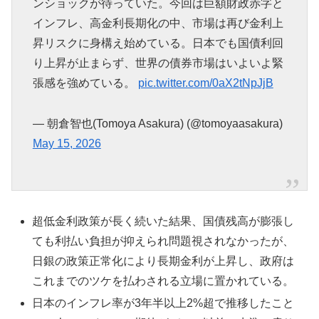
ンショックが待っていた。今回は巨額財政赤字と
インフレ、高金利長期化の中、市場は再び金利上
昇リスクに身構え始めている。日本でも国債利回
り上昇が止まらず、世界の債券市場はいよいよ緊
張感を強めている。
pic.twitter.com/0aX2tNpJjB
— 朝倉智也(Tomoya Asakura) (@tomoyaasakura)
May 15, 2026
超低金利政策が長く続いた結果、国債残高が膨張し
ても利払い負担が抑えられ問題視されなかったが、
日銀の政策正常化により長期金利が上昇し、政府は
これまでのツケを払わされる立場に置かれている。
日本のインフレ率が3年半以上2%超で推移したこと