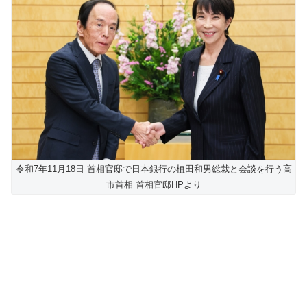
令和7年11月18日 首相官邸で日本銀行の植田和男総裁と会談を行う高
市首相 首相官邸HPより