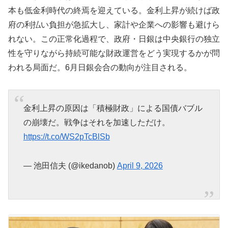
本も低金利時代の終焉を迎えている。金利上昇が続けば政
府の利払い負担が急拡大し、家計や企業への影響も避けら
れない。この正常化過程で、政府・日銀は中央銀行の独立
性を守りながら持続可能な財政運営をどう実現するかが問
われる局面だ。6月日銀会合の動向が注目される。
金利上昇の原因は「積極財政」による国債バブル
の崩壊だ。戦争はそれを加速しただけ。
https://t.co/WS2pTcBlSb
— 池田信夫 (@ikedanob)
April 9, 2026