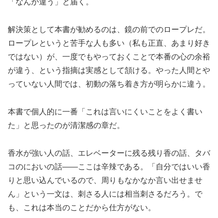
「なんか違う」と届く。
解決策として本書が勧めるのは、鏡の前でのロープレだ。
ロープレというと苦手な人も多い（私も正直、あまり好き
ではない）が、一度でもやっておくことで本番の心の余裕
が違う、という指摘は実感として頷ける。やった人間とや
っていない人間では、初動の落ち着き方が明らかに違う。
本書で個人的に一番「これは言いにくいことをよく書い
た」と思ったのが清潔感の章だ。
香水が強い人の話、エレベーターに残る残り香の話、タバ
コのにおいの話——ここは辛辣である。「自分ではいい香
りと思い込んでいるので、周りもなかなか言い出せませ
ん」という一文は、刺さる人には相当刺さるだろう。で
も、これは本当のことだから仕方がない。