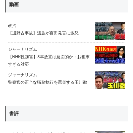
動画
政治
【辺野古事故】遺族が百田発言に激怒
ジャーナリズム
【NHK性加害】3年放置は意図的か：お粗末
すぎる対応
ジャーナリズム
警察官の正当な職務執行を罵倒する玉川徹
書評