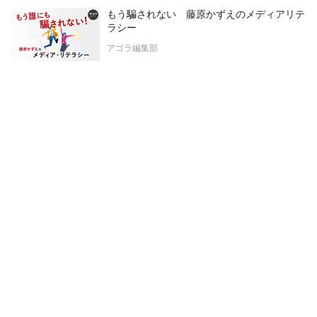
もう騙されない 藤原かずえのメディアリテ
ラシー
アゴラ編集部