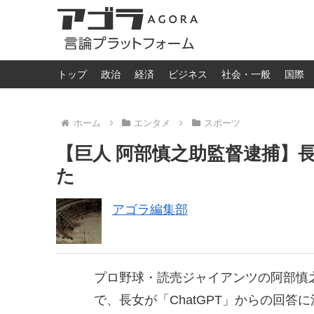
トップ
政治
経済
ビジネス
社会・一般
国際
ホーム
エンタメ
スポーツ
【巨人 阿部慎之助監督逮捕】
た
アゴラ編集部
プロ野球・読売ジャイアンツの阿部慎
で、長女が「ChatGPT」からの回