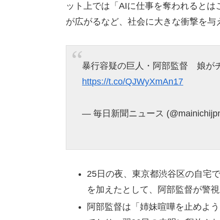
ット上では「AIに仕事を奪われると
が広がるなど、社会に大きな衝撃を与
暴行容疑の巨人・阿部監督 娘がチ
https://t.co/QJWyXmAn17
— 毎日新聞ニュース (@mainichijp
25日の夜、東京都渋谷区の自宅
を加えたとして、阿部監督が警視
阿部監督は「姉妹喧嘩を止めよう