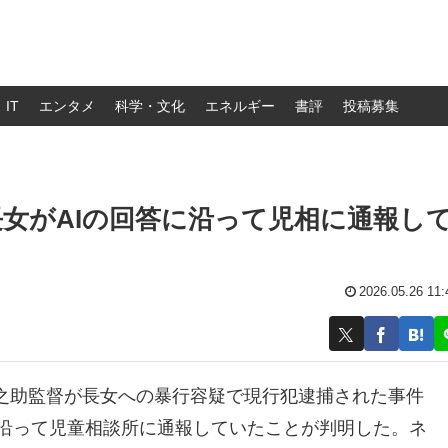
IT
エンタメ
科学・文化
エネルギー
書評
投稿募集
長女がAIの回答に沿って児相に通報し
2026.05.26 11:
之助監督が長女への暴行容疑で現行犯逮捕された事件
答に沿って児童相談所に通報していたことが判明した。ネ