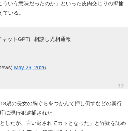
はこういう意味だったのか」といった皮肉交じりの揶揄
えている。
ャットGPTに相談し児相通報
news)
May 26, 2026
で18歳の長女の胸ぐらをつかんで押し倒すなどの暴行
庁に現行犯逮捕された。
としたが、言い返されてカッとなった」と容疑を認め