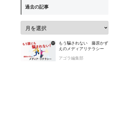
過去の記事
もう騙されない 藤原かず
えのメディアリテラシー
アゴラ編集部