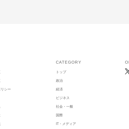
U
CATEGORY
O
覧
トップ
覧
政治
ポリシー
経済
ビジネス
集
社会・一般
社
国際
載
IT・メディア