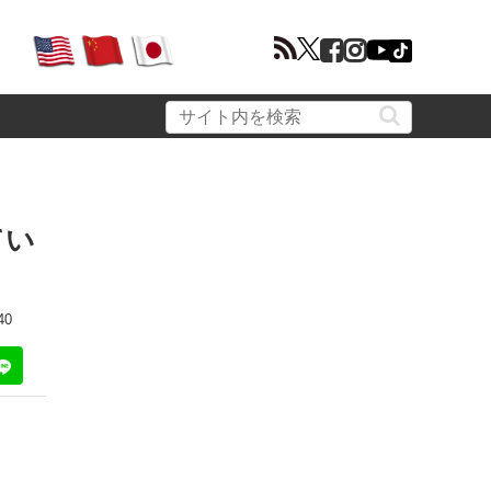
てい
40