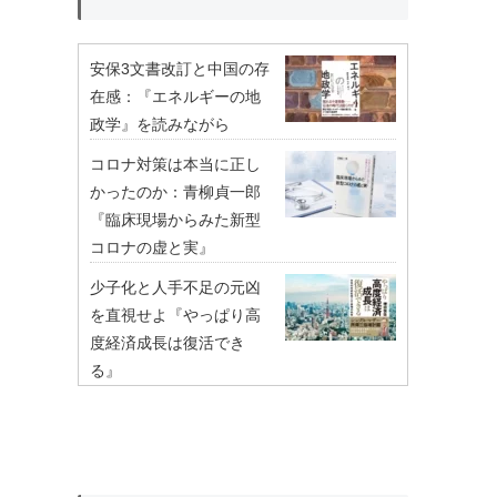
安保3文書改訂と中国の存
在感：『エネルギーの地
政学』を読みながら
コロナ対策は本当に正し
かったのか：青柳貞一郎
『臨床現場からみた新型
コロナの虚と実』
少子化と人手不足の元凶
を直視せよ『やっぱり高
度経済成長は復活でき
る』