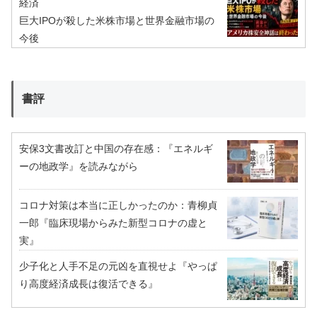
経済
巨大IPOが殺した米株市場と世界金融市場の
今後
書評
安保3文書改訂と中国の存在感：『エネルギ
ーの地政学』を読みながら
コロナ対策は本当に正しかったのか：青柳貞
一郎『臨床現場からみた新型コロナの虚と
実』
少子化と人手不足の元凶を直視せよ『やっぱ
り高度経済成長は復活できる』