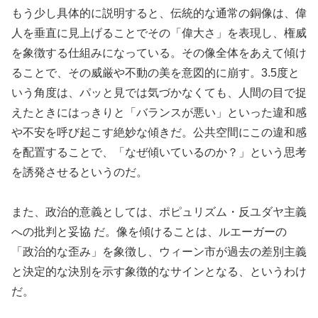
もう少し具体的に説明すると、伝統的な通常の銅像は、偉
人を垂直に見上げることでその「偉大さ」を表現し、権威
を象徴する仕組みになっている。その像全体をあえて傾け
ることで、その威厳や不動の美を意図的に崩す。3.5度と
いう角度は、パッと見では気づかなくても、人間の目で捉
えたときにはっきりと「バランスが悪い」といった違和感
や不安を呼び起こす絶妙な傾きだ。公共空間にこの違和感
を配置することで、「なぜ傾いているのか？」という思考
を誘発させるというのだ。
また、政治的意義としては、ポピュリズム・反ユダヤ主義
への批判と妥協 だ。像を傾けることは、ルエーガーの
「政治的な歪み」を象徴し、ウィーン市が過去の差別主義
と決定的な決別を示す象徴的なサインとなる、というわけ
だ。