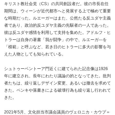
キリスト教社会党（CS）の共同創設者だ。彼の市長在任
期間は、ウィーンが近代都市へと発展する上で極めて重要
な時期だった。ルエーガーはまた、公然たる反ユダヤ主義
者であり、政治的反ユダヤ主義の先駆者の一人であった。
彼は反ユダヤ感情を利用して支持を集めた。アドルフ・ヒ
トラーは自身の著書「我が闘争」の中で、ルエーガ―を
「模範」と呼ぶなど、若き日のヒトラーに多大の影響を与
えた人物としても知られている。
シュトゥーベントーア門近くに建てられた記念像は1926
年に建立され、長年にわたり議論の的となってきた。批判
者たちは、繰り返しデザイン変更、あるいは撤去を求めて
きた。ペンキや落書きによる破壊行為も繰り返し行われて
きた。
2021年5月、文化担当市議会議員のヴェロニカ・カウプ＝