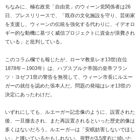
ちなみに、極右政党「自由党」のウィーン党関係者は26
日、プレスリリースで、「既存の文化施設を守り、芸術家
を支援し、ウィーンの伝統を強化する代わりに、イデオロ
ギー的な動機に基づく威信プロジェクトに資金が浪費され
ている」と批判している。
このコラム欄でも報じたが、ローマ教皇レオ13世(在位
1878年～1903年）は、ハプスブルク帝国の皇帝フラン
ツ・ヨゼフ1世の警告を無視して、ウィーン市長にルエー
ガーの就任を認めた張本人だ。問題の発端はレオ13世の
決定にあったわけだ。
いずれにしても、ルエーガー記念像のように、設置された
後、一旦撤去され、また再設置されるといった歴史的像は
多くはないだろう。ルエーガ―は「安眠妨害しないでほし
い」と嘆いているかもしれない。視野が3.5度右に傾いた