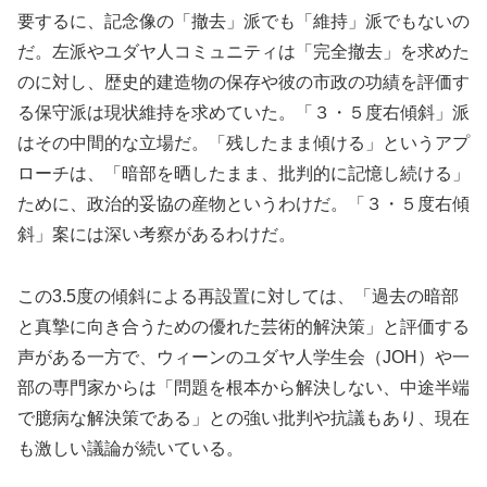
要するに、記念像の「撤去」派でも「維持」派でもないの
だ。左派やユダヤ人コミュニティは「完全撤去」を求めた
のに対し、歴史的建造物の保存や彼の市政の功績を評価す
る保守派は現状維持を求めていた。「３・５度右傾斜」派
はその中間的な立場だ。「残したまま傾ける」というアプ
ローチは、「暗部を晒したまま、批判的に記憶し続ける」
ために、政治的妥協の産物というわけだ。「３・５度右傾
斜」案には深い考察があるわけだ。
この3.5度の傾斜による再設置に対しては、「過去の暗部
と真摯に向き合うための優れた芸術的解決策」と評価する
声がある一方で、ウィーンのユダヤ人学生会（JOH）や一
部の専門家からは「問題を根本から解決しない、中途半端
で臆病な解決策である」との強い批判や抗議もあり、現在
も激しい議論が続いている。