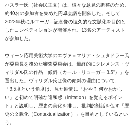
ハスラー氏（社会民主党）は、様々な意見の調整のため、
約40名の参加者を集めた円卓会議を開催した。そして
2022年秋にルエーガ―記念像の恒久的な文脈化を目的と
したコンペティションが開催され、13名のアーティスト
が参加した。
ウィーン応用美術大学のエヴァ＝マリア・シュタドラー氏
が委員長を務めた審査委員会は、最終的にクレメンス・ヴ
ィリダル氏の作品「傾斜（カール・リューガー 3.5°）」を
選出した。ヴィリダル氏は像の傾斜の理由について、
「3.5度という角度は、見た瞬間に『おや？ 何かおかし
い』と初めて明確な違和感（Irritation）を覚えるポイン
ト」と説明し、歴史の美化を排し、批判的対話を促す「歴
史の文脈化（Contextualization）」を目的としているとい
う。