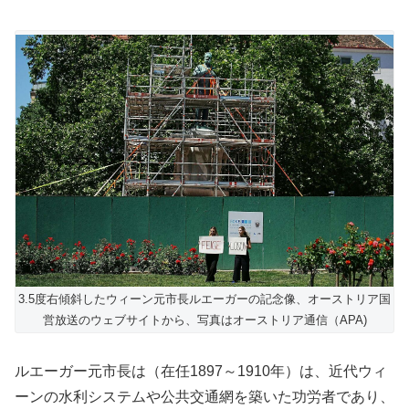
3.5度右傾斜したウィーン元市長ルエーガーの記念像、オーストリア国
営放送のウェブサイトから、写真はオーストリア通信（APA)
ルエーガー元市長は（在任1897～1910年）は、近代ウィ
ーンの水利システムや公共交通網を築いた功労者であり、