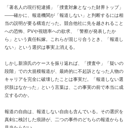
「著名人の現行犯逮捕」「捜査対象となった財界トップ」
――確かに、報道機関が「報道しない」と判断するには相
当の説明が要る構造だった。競合他社に先を越されること
への恐怖、PVや視聴率への欲求、「警察が発表したか
ら」という責任転嫁。これらが混じり合うとき、「報道し
ない」という選択は事実上消える。
しかし新浪氏のケースを振り返れば、「捜査中」「疑いの
段階」での大規模報道が、最終的に不起訴となった人物の
キャリアを完全に破壊したことは事実だ。「報道しない選
択肢はなかった」という言葉は、この事実の前で本当に成
立するのか。
報道の自由は、報道しない自由も含んでいる。その選択を
真剣に検討した痕跡が、二つの事件のどちらの報道からも
見当たらない。