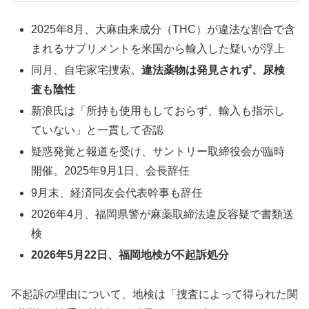
2025年8月、大麻由来成分（THC）が違法な割合で含
まれるサプリメントを米国から輸入した疑いが浮上
同月、自宅家宅捜索。
違法薬物は発見されず、尿検
査も陰性
新浪氏は「所持も使用もしておらず、輸入も指示し
ていない」と一貫して否認
疑惑発覚と報道を受け、サントリー取締役会が臨時
開催。2025年9月1日、会長辞任
9月末、経済同友会代表幹事も辞任
2026年4月、福岡県警が麻薬取締法違反容疑で書類送
検
2026年5月22日、福岡地検が不起訴処分
不起訴の理由について、地検は「捜査によって得られた関