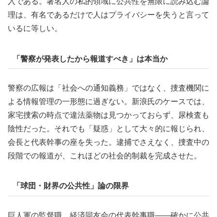
入である。著名人の私的領域に公共性を無限に読み込む論
理は、有名であるだけで人はプライバシーを失うと言って
いるに等しい。
「警察が発表したから報道すべき」は本当か
警察の広報は「社会への通知義務」ではなく、捜査機関に
よる情報管理の一形態に過ぎない。新浪氏のケースでは、
家宅捜索の時点で違法薬物は見つかっておらず、尿検査も
陰性だった。それでも「疑惑」として大々的に報じられ、
会長と代表幹事の座を失った。逮捕でさえなく、捜査中の
段階での報道が、これほどの社会的制裁を完成させた。
「球団・財界の公共性」論の限界
巨人軍の監督職、経済同友会の代表幹事職――確かに公共