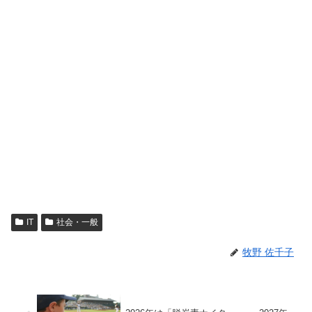
IT
社会・一般
牧野 佐千子