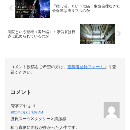
「推し活」という欺瞞：生命倫理なき社
会保障は成り立つのか
病院という聖域（番外編）：厚労省は日
赤に舐められているのか
コメント投稿をご希望の方は、
投稿者登録フォーム
より登
録ください。
コメント
岡本マヤ
より:
2026年6月2日 9:02 AM
勝負スーツ✕タクシー✕清潔感
私も真夏に面接が多かった人生です。