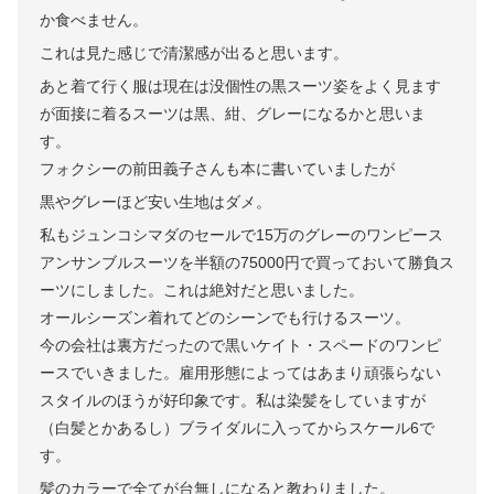
か食べません。
これは見た感じで清潔感が出ると思います。
あと着て行く服は現在は没個性の黒スーツ姿をよく見ます
が面接に着るスーツは黒、紺、グレーになるかと思いま
す。
フォクシーの前田義子さんも本に書いていましたが
黒やグレーほど安い生地はダメ。
私もジュンコシマダのセールで15万のグレーのワンピース
アンサンブルスーツを半額の75000円で買っておいて勝負ス
ーツにしました。これは絶対だと思いました。
オールシーズン着れてどのシーンでも行けるスーツ。
今の会社は裏方だったので黒いケイト・スペードのワンピ
ースでいきました。雇用形態によってはあまり頑張らない
スタイルのほうが好印象です。私は染髪をしていますが
（白髪とかあるし）ブライダルに入ってからスケール6で
す。
髪のカラーで全てが台無しになると教わりました。