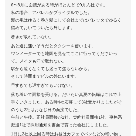
6〜8月に面接がある時がほとんどで9月入社です。
私の場合、アパレルかブライダルでした。
髪の毛はゆるく巻き髪にして会社まではバレッタでゆるく
留めておいてついたら外します。
巻きが取れていない。
あと道に迷いそうだとタクシーを使います。
ワンメーターでも地図を見せてここに行ってくださいっ
て。メイクも汗で取れない。
駅から遠くなくても迷って焦らないから。
そして時間までビルの外にいます。
早すぎても遅すぎてもいけない。
落ち着いて面接を受ける。だいたい真夏の転職はこれで上
手くいきました。ある時4社応募して3社受かりましたがそ
のうち2社はおなじ日の面接でした。
午前と午後。正社員面接が1社、契約社員面接1社、事務系
派遣1社で採用通知を書面で貰った会社にしました。
1日に2社以上回る時はお昼はカフェでパンなどの軽い物し