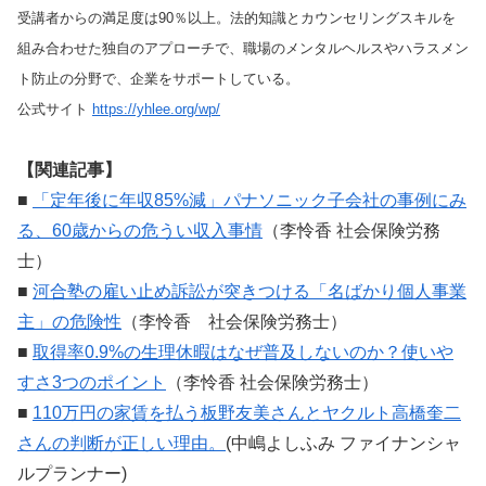
受講者からの満足度は90％以上。法的知識とカウンセリングスキルを
組み合わせた独自のアプローチで、職場のメンタルヘルスやハラスメン
ト防止の分野で、企業をサポートしている。
公式サイト
https://yhlee.org/wp/
【関連記事】
■
「定年後に年収85%減」パナソニック子会社の事例にみ
る、60歳からの危うい収入事情
（李怜香 社会保険労務
士）
■
河合塾の雇い止め訴訟が突きつける「名ばかり個人事業
主」の危険性
（李怜香 社会保険労務士）
■
取得率0.9%の生理休暇はなぜ普及しないのか？使いや
すさ3つのポイント
（李怜香 社会保険労務士）
■
110万円の家賃を払う板野友美さんとヤクルト高橋奎二
さんの判断が正しい理由。
(中嶋よしふみ ファイナンシャ
ルプランナー)