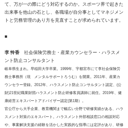
て、万が一の際にどう対応するのか。スポーツ界で起きた
出来事を他山の石とし、各職場が自分事としてマネジメン
トと労務管理のあり方を見直すことが求められています。
■
李 怜香
社会保険労務士・産業カウンセラー・ハラスメ
ント防止コンサルタント
岐阜県生まれ。早稲田大学卒業。1999年、宇都宮市にて李社会保険労
務士事務所（現 メンタルサポートろうむ）を開業。2011年、産業カ
ウンセラー登録。2012年、ハラスメント防止コンサルタント認定、(公
財)21世紀職業財団ハラスメント防止研修客員講師に就任。2019年、健
康経営エキスパートアドバイザー認定(第1期）。
官公庁から大手企業、教育機関まで幅広い分野で研修実績がある、ハラ
スメント対策のエキスパート。ハラスメント外部相談窓口の相談対応
や、事案解決支援の経験を活かした実践的な指導には定評があり、研修