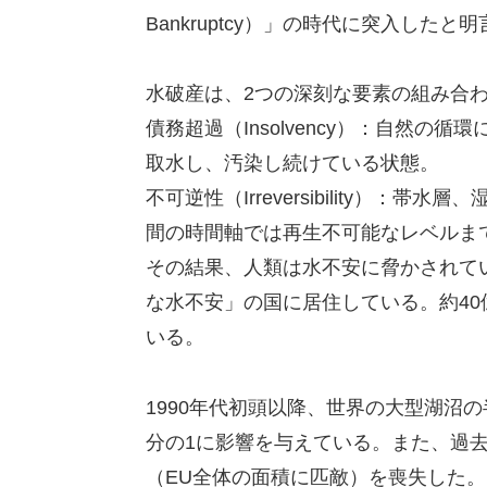
Bankruptcy）」の時代に突入したと
水破産は、2つの深刻な要素の組み合
債務超過（Insolvency）：自然
取水し、汚染し続けている状態。
不可逆性（Irreversibility）
間の時間軸では再生不可能なレベルま
その結果、人類は水不安に脅かされて
な水不安」の国に居住している。約40
いる。
1990年代初頭以降、世界の大型湖沼
分の1に影響を与えている。また、過去
（EU全体の面積に匹敵）を喪失した。こ