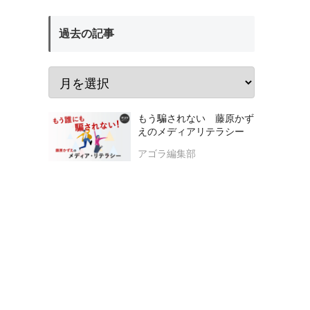
過去の記事
もう騙されない 藤原かず
えのメディアリテラシー
アゴラ編集部