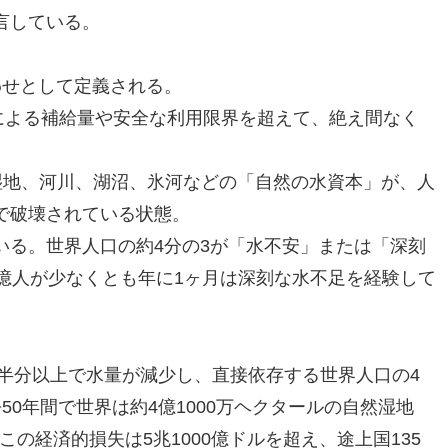
明言している。
わせとして定義される。
の循環による補給量や安全な利用限界を超えて、絶え間なく
：帯水層、湿地、河川、湖沼、氷河などの「自然の水資本」が、人
で破壊されている状態。
いる。世界人口の約4分の3が「水不安」または「深刻
億人が少なくとも年に1ヶ月は深刻な水不足を経験して
の半分以上で水量が減少し、直接依存する世界人口の4
50年間で世界は約4億1000万ヘクタールの自然湿地
の経済的損失は5兆1000億ドルを超え、途上国135