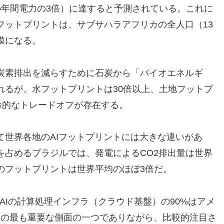
の年間電力の3倍）に達すると予測されている。これに
フットプリントは、サブサハラアフリカの全人口（13
模になる。
炭素排出を減らすために石炭から「バイオエネルギ
れるが、水フットプリントは30倍以上、土地フットプ
命的なトレードオフが存在する。
て世界各地のAIフットプリントには大きな違いがあ
を占めるブラジルでは、発電によるCO2排出量は世界
のフットプリントは世界平均のほぼ3倍だ。
性）：AIの計算処理インフラ（クラウド基盤）の90%はアメ
Iの最も重要な側面の一つでありながら、比較的注目さ