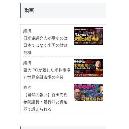
動画
経済
日米協調介入が示すのは
日本ではなく米国の財政
危機
経済
巨大IPOが殺した米株市場
と世界金融市場の今後
政治
【当然の報い】百田尚樹
参院議員：暴行罪と脅迫
罪で訴えられる