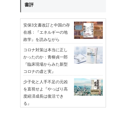
書評
安保3文書改訂と中国の存
在感：『エネルギーの地
政学』を読みながら
コロナ対策は本当に正し
かったのか：青柳貞一郎
『臨床現場からみた新型
コロナの虚と実』
少子化と人手不足の元凶
を直視せよ『やっぱり高
度経済成長は復活でき
る』