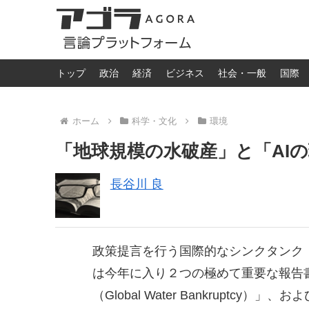
トップ
政治
経済
ビジネス
社会・一般
国際
ホーム
科学・文化
環境
「地球規模の水破産」と「AI
長谷川 良
政策提言を行う国際的なシンクタンク「
は今年に入り２つの極めて重要な報告書
（Global Water Bankruptcy