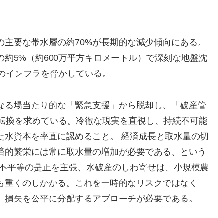
の主要な帯水層の約70%が長期的な減少傾向にある。
約5%（約600万平方キロメートル）で深刻な地盤沈
部のインフラを脅かしている。
なる場当たり的な「緊急支援」から脱却し、「破産管
nt）」への転換を求めている。冷徹な現実を直視し、持続不可能
た水資本を率直に認めること。 経済成長と取水量の切
済的繁栄には常に取水量の増加が必要である、という
て不平等の是正を主張、水破産のしわ寄せは、小規模農
も重くのしかかる。これを一時的なリスクではなく
、損失を公平に分配するアプローチが必要である。