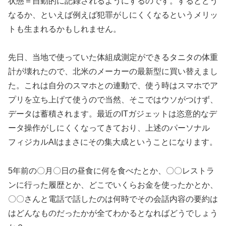
状態＝自動的に記録されるようにするのです。するとどう
なるか、といえば例えば犯罪がしにくくなるというメリッ
トも生まれるかもしれません。
先日、当地で使っていた体組成測定ができるタニタの体重
計が壊れたので、北米のメーカーの最新型に買い替えまし
た。これは自分のスマホとの連動で、使う時はスマホでア
プリを立ち上げて使うので当然、そこではウソがつけず、
データは蓄積されます。最近のITガジェットは恣意的なデ
ータ操作がしにくくなってきており、上述のパーソナル
フィジカルAIはまさにその集大成ということになります。
5年前の〇月〇日の昼食に何を食べたとか、〇〇レストラ
ンに行った履歴とか、どこでいくらお金を使ったかとか、
〇〇さんと電話で話したのは何時でその会話内容の要約は
はどんなものだったかが全てわかるとなればどうでしょう