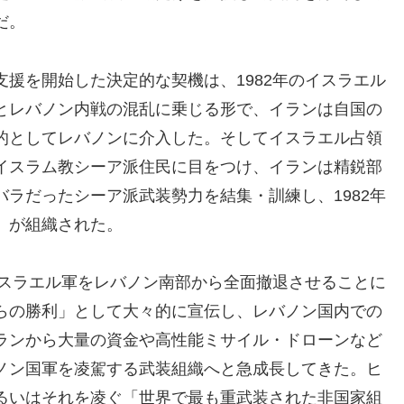
だ。
援を開始した決定的な契機は、1982年のイスラエル
とレバノン内戦の混乱に乗じる形で、イランは自国の
的としてレバノンに介入した。そしてイスラエル占領
イスラム教シーア派住民に目をつけ、イランは精鋭部
ラだったシーア派武装勢力を結集・訓練し、1982年
）が組織された。
イスラエル軍をレバノン南部から全面撤退させることに
らの勝利」として大々的に宣伝し、レバノン国内での
ランから大量の資金や高性能ミサイル・ドローンなど
ノン国軍を凌駕する武装組織へと急成長してきた。ヒ
るいはそれを凌ぐ「世界で最も重武装された非国家組