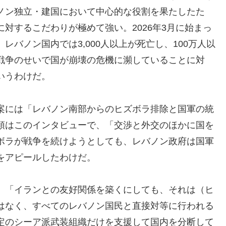
ノン独立・建国において中心的な役割を果たしたた
対するこだわりが極めて強い。2026年3月に始まっ
バノン国内では3,000人以上が死亡し、100万人以
戦争のせいで国が崩壊の危機に瀕していることに対
いうわけだ。
案には「レバノン南部からのヒズボラ排除と国軍の統
領はこのインタビューで、「交渉と外交のほかに国を
ボラが戦争を続けようとしても、レバノン政府は国軍
をアピールしたわけだ。
、「イランとの友好関係を築くにしても、それは（ヒ
はなく、すべてのレバノン国民と直接対等に行われる
定のシーア派武装組織だけを支援して国内を分断して