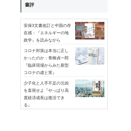
書評
安保3文書改訂と中国の存
在感：『エネルギーの地
政学』を読みながら
コロナ対策は本当に正し
かったのか：青柳貞一郎
『臨床現場からみた新型
コロナの虚と実』
少子化と人手不足の元凶
を直視せよ『やっぱり高
度経済成長は復活でき
る』