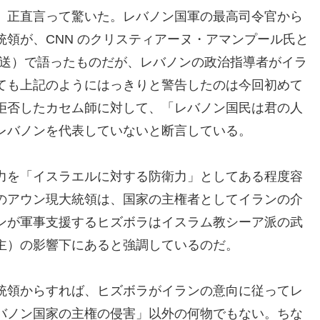
、正直言って驚いた。レバノン国軍の最高司令官から
領が、CNN のクリスティアーヌ・アマンプール氏と
日放送）で語ったものだが、レバノンの政治指導者がイラ
ても上記のようにはっきりと警告したのは今回初めて
拒否したカセム師に対して、「レバノン国民は君の人
レバノンを代表していないと断言している。
力を「イスラエルに対する防衛力」としてある程度容
のアウン現大統領は、国家の主権者としてイランの介
ンが軍事支援するヒズボラはイスラム教シーア派の武
主）の影響下にあると強調しているのだ。
統領からすれば、ヒズボラがイランの意向に従ってレ
バノン国家の主権の侵害」以外の何物でもない。ちな