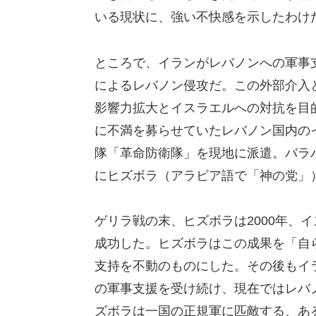
いる現状に、強い不快感を示したわけ
ところで、イランがレバノンへの軍事支
によるレバノン侵攻だ。この外部介入
影響力拡大とイスラエルへの対抗を目
に不満を募らせていたレバノン国内の
隊「革命防衛隊」を現地に派遣。バラバ
にヒズボラ（アラビア語で「神の党」
ゲリラ戦の末、ヒズボラは2000年、
成功した。ヒズボラはこの成果を「自
支持を不動のものにした。その後もイ
の軍事支援を受け続け、現在ではレバ
ズボラは一国の正規軍に匹敵する、あ