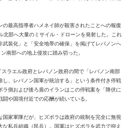
ンの最高指導者ハメネイ師が殺害されたことへの報復
エル北部へ大量のミサイル・ドローンを発射した。これ
非武装化」と「安全地帯の確保」を掲げてレバノンへ
ノン南部への地上侵攻に踏み切った。
りイスラエル政府とレバノン政府の間で「レバノン南部
除し、レバノン国軍が統治する」という条件付き停戦
ボラ側および後ろ盾のイランはこの停戦案を「降伏に
戦闘や国境付近での応酬が続いている。
な国家軍隊だが、ヒズボラは政府の統制を完全に無視
大な私兵組織（民兵）。国軍はヒズボラを武力で抑え