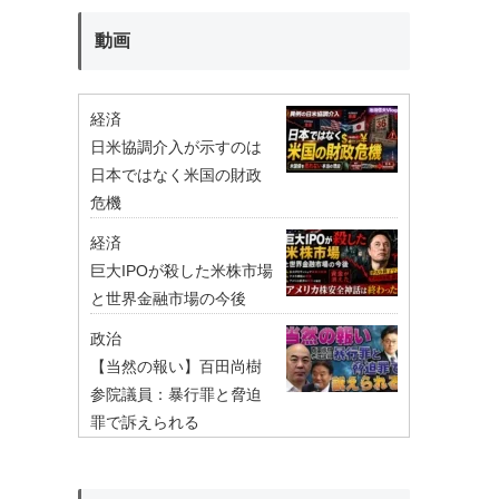
動画
経済
日米協調介入が示すのは
日本ではなく米国の財政
危機
経済
巨大IPOが殺した米株市場
と世界金融市場の今後
政治
【当然の報い】百田尚樹
参院議員：暴行罪と脅迫
罪で訴えられる