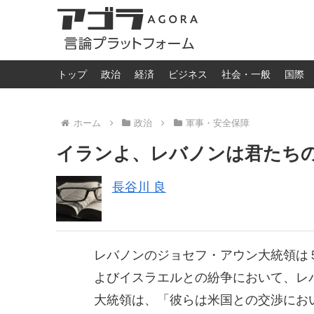
トップ
政治
経済
ビジネス
社会・一般
国際
ホーム
政治
軍事・安全保障
イランよ、レバノンは君たち
長谷川 良
レバノンのジョセフ・アウン大統領は
よびイスラエルとの紛争において、レ
大統領は、「彼らは米国との交渉にお