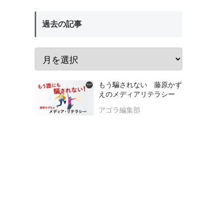
過去の記事
もう騙されない 藤原かず
えのメディアリテラシー
アゴラ編集部