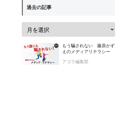
過去の記事
もう騙されない 藤原かず
えのメディアリテラシー
アゴラ編集部