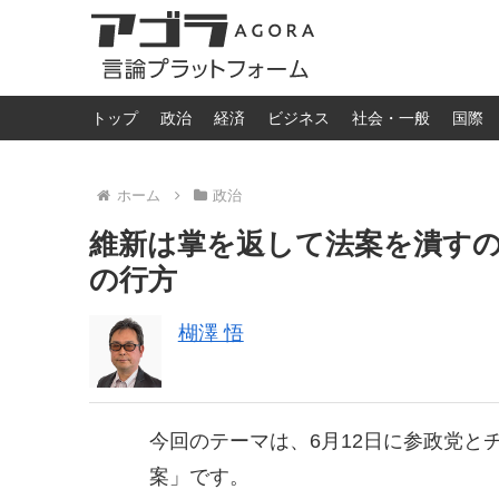
トップ
政治
経済
ビジネス
社会・一般
国際
ホーム
政治
維新は掌を返して法案を潰す
の行方
楜澤 悟
今回のテーマは、6月12日に参政党と
案」です。