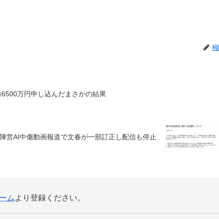
楜
力6500万円申し込んだまさかの結果
陣営AI中傷動画報道で文春が一部訂正し配信も停止
ーム
より登録ください。