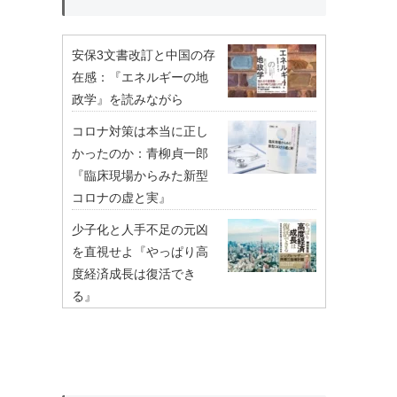
安保3文書改訂と中国の存
在感：『エネルギーの地
政学』を読みながら
コロナ対策は本当に正し
かったのか：青柳貞一郎
『臨床現場からみた新型
コロナの虚と実』
少子化と人手不足の元凶
を直視せよ『やっぱり高
度経済成長は復活でき
る』