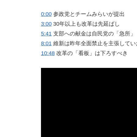
0:00
参政党とチームみらいが提出
3:00
30年以上も改革は先延ばし
5:41
支部への献金は自民党の「急所」
8:01
維新は昨年全面禁止を主張してい
10:48
改革の「看板」は下ろすべき