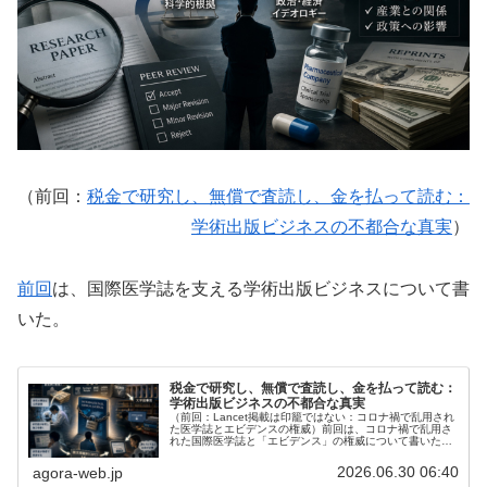
（前回：
税金で研究し、無償で査読し、金を払って読む：
学術出版ビジネスの不都合な真実
）
前回
は、国際医学誌を支える学術出版ビジネスについて書
いた。
税金で研究し、無償で査読し、金を払って読む：
学術出版ビジネスの不都合な真実
（前回：Lancet掲載は印籠ではない：コロナ禍で乱用され
た医学誌とエビデンスの権威）前回は、コロナ禍で乱用さ
れた国際医学誌と「エビデンス」の権威について書いた。
「Lancetに載った」「NEJMに出た」「BMJが報じた」と
いう言葉は、しば...
2026.06.30 06:40
agora-web.jp