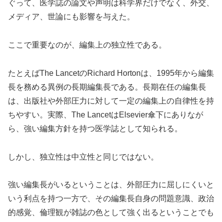
ぐって、医学誌の論文や声明は科学界だけでなく、外交、
メディア、世論にも影響を与えた。
ここで重要なのが、編集上の独立性である。
たとえばThe LancetのRichard Hortonは、1995年から編集
長を務める異例の長期編集長である。長期在任の編集長
は、出版社や外部圧力に対して一定の編集上の自律性を持
ちやすい。実際、The LancetはElsevier傘下にありなが
ら、強い編集方針を持つ医学誌として知られる。
しかし、独立性は中立性と同じではない。
強い編集長がいるということは、外部圧力に屈しにくいと
いう利点を持つ一方で、その編集長自身の問題意識、政治
的感覚、倫理観が雑誌の色として強く出るということでも