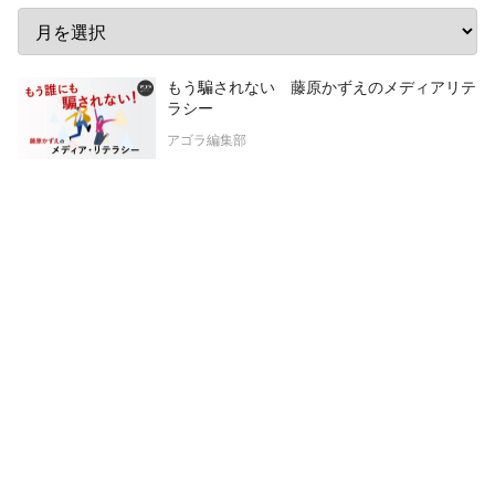
もう騙されない 藤原かずえのメディアリテ
ラシー
アゴラ編集部