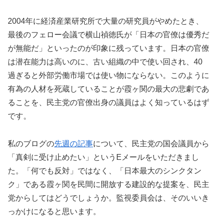
2004年に経済産業研究所で大量の研究員がやめたとき、
最後のフェロー会議で横山禎徳氏が「日本の官僚は優秀だ
が無能だ」といったのが印象に残っています。日本の官僚
は潜在能力は高いのに、古い組織の中で使い回され、40
過ぎると外部労働市場では使い物にならない。このように
有為の人材を死蔵していることが霞ヶ関の最大の悲劇であ
ることを、民主党の官僚出身の議員はよく知っているはず
です。
私のブログの
先週の記事
について、民主党の国会議員から
「真剣に受け止めたい」というEメールをいただきまし
た。「何でも反対」ではなく、「日本最大のシンクタン
ク」である霞ヶ関を民間に開放する建設的な提案を、民主
党からしてはどうでしょうか。監視委員会は、そのいいき
っかけになると思います。