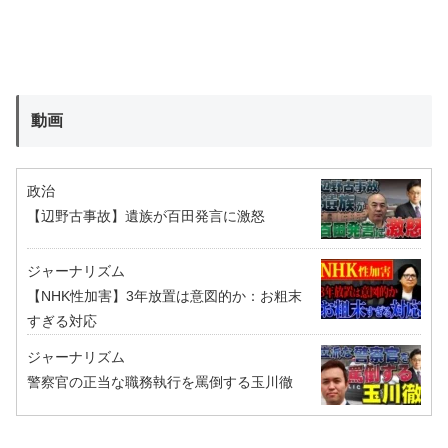
動画
政治
【辺野古事故】遺族が百田発言に激怒
ジャーナリズム
【NHK性加害】3年放置は意図的か：お粗末
すぎる対応
ジャーナリズム
警察官の正当な職務執行を罵倒する玉川徹