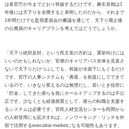
は各官庁が今までどおり斡旋するだけです。麻生首相は1
年後には天下りを全廃すると表明したのだから、それまで
1年間だけでも監視委員会の審議を通じて、天下り廃止後
の公務員のキャリアプランを考えてはどうでしょうか。
「天下り絶対反対」という民主党の方針は、選挙向けには
いいのかもしれないが、官僚のキャリアパス全体を見直さ
ないで天下りだけつぶしても、斡旋が水面下にもぐるだけ
です。官庁の人事システムも「勇退」を前提にしてできて
いるので、いきなり変えるのは無理だし、若いとき役所に
「貯金」してきた彼らを急にホールドアップするのは不公
正です。少なくとも経過措置として、彼らの転職を支援す
るシステムは必要です。官民人材交流センターを民間から
の人材登用にも拡大すれば、ノンワーキング・リッチを外
部で活用するexecutive marketになる可能性もあります。