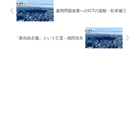
雇用問題改善へのICTの貢献 - 松本徹三
「新自由主義」という亡霊 - 池田信夫