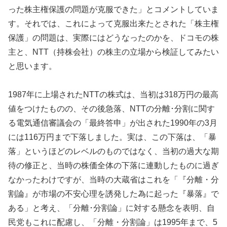
った株主権保護の問題が克服できた」とコメントしていま
す。それでは、これによって克服出来たとされた「株主権
保護」の問題は、実際にはどうなったのかを、ドコモの株
主と、NTT（持株会社）の株主の立場から検証してみたい
と思います。
1987年に上場されたNTTの株式は、当初は318万円の最高
値をつけたものの、その後急落、NTTの分離･分割に関す
る電気通信審議会の「最終答申」が出された1990年の3月
には116万円まで下落しました。実は、この下落は、「暴
落」というほどのレベルのものではなく、当初の過大な期
待の修正と、当時の株価全体の下落に連動したものに過ぎ
なかったわけですが、当時の大蔵省はこれを「『分離・分
割論』が市場の不安心理を誘発した為に起った『暴落』で
ある」と考え、「分離･分割論」に対する懸念を表明、自
民党もこれに配慮し、「分離・分割論」は1995年まで、5