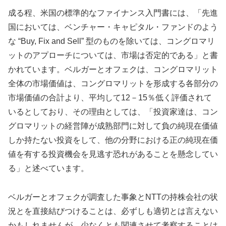
成る程、米国の標準的なファイナンス入門書には、「先進
国においては、ベンチャー・キャピタル・ファンドのよう
な “Buy, Fix and Sell” 型のものを除いては、コングロマリ
ットのアプローチについては、市場は否定的である」と書
かれています。ベルガーとオフェクは、コングロマリット
全体の市場価値は、コングロマリットを形成する各部分の
市場価値の合計より、平均して12－15％低く評価されて
いるとしており、その理由としては、「投資家達は、コン
グロマリットの経営陣が成熟部門に対して負の純現在価値
しか持たない投資をして、他の分野における正の純現在価
値を有する投資機会を見逃す恐れがあることを懸念してい
る」と述べています。
ベルガーとオフェクが調査した事象とNTTの持株会社の状
況とを直接結びつけることは、必ずしも適切とは言えない
かもしれませんが、少なくとも関連させて考察することは