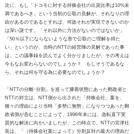
次に、もし「ドコモに対する持株会社の出資比率は10%未
満であるべき」という当初の公取の見解が、それなりの理
由があるのであるとすれば、何故それが実現できないのか
は深い謎です。「それ以外に方法がないのではないか」
「50％以下にならないような形で公取のご理解を得た
い」というのが、当時のNTTの経営陣の見解であった事
は、この議事録を読んでよく分かりましたが、その考えは
今もなお変わらないのでしょうか？ もしそうであるな
ら、それは何を守る為に必要なのでしょうか？
「NTTの分離･分割」を巡って膠着状態にあった郵政省と
NTTの対立は、NTT側から出された「持株会社」案を、
種々の理由により当時「多勢に無勢」になりつつあった郵
政省側が呑むことによって、1996年末には、急転直下実
質的な解決に向かいましたが、この時点で、NTTの宮津社
長は、「（持株会社案によって）分割反対の最大の理由だ