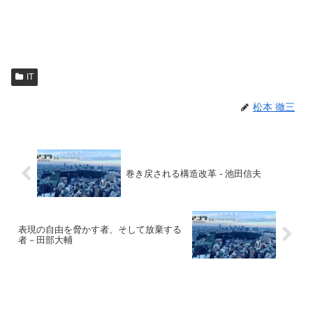
IT
松本 徹三
巻き戻される構造改革 - 池田信夫
表現の自由を脅かす者、そして放棄する
者－田部大輔