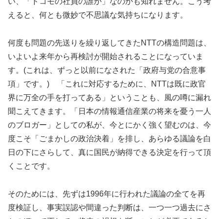
い、「ドコモの社員の誰か」なのかも知れません。こう考
えると、何とも微妙で不思議な気持ちになります。
何度も問題の先送りを繰り返してきたNTTの構造問題は、
いよいよ来年から再検討が開始されることになっていま
す。(これは、ずっと以前になされた「政府与党の合意事
項」です。) 「これに対応するために、NTTは既に政官
界に万全の手を打ってある」ということも、風の噂に漏れ
聞こえてきます。「日本の情報通信産業の将来を憂う一人
のブロガー」としての私が、今とにかく強く望むのは、今
度こそ「ごまかしの政治決着」を排し、あらゆる議論を白
日の下にさらして、真に国民が納得できる決定を行って頂
くことです。
そのためには、先ずは1996年に行われた議論の全てを再
度検証し、事実誤認や間違った判断は、一つ一つ過去にさ