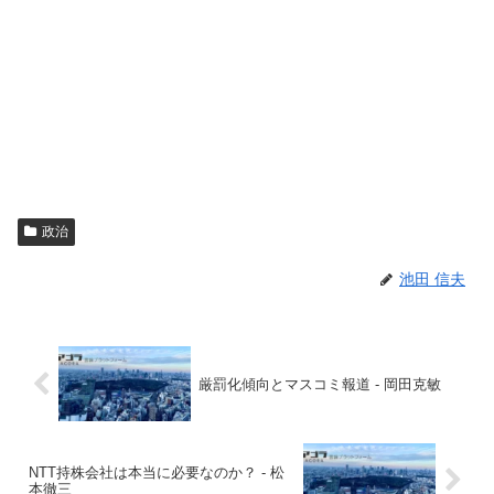
政治
池田 信夫
厳罰化傾向とマスコミ報道 - 岡田克敏
NTT持株会社は本当に必要なのか？ - 松
本徹三