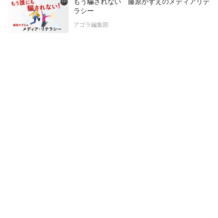
もう騙されない 藤原かずえのメディアリテ
ラシー
アゴラ編集部