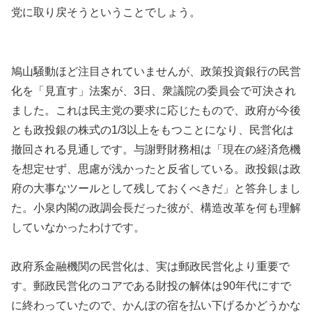
党に取り戻そうということでしょう。
鳩山騒動ほど注目されていませんが、政策投資銀行の民営
化を「見直す」法案が、3日、衆議院の委員会で可決され
ました。これは民主党の要求に応じたもので、政府が今後
とも政投銀の株式の1/3以上をもつことになり、民営化は
撤回される見通しです。与謝野財務相は「現在の経済危機
を想定せず、思慮が浅かったと反省している。政投銀は政
府の大事なツールとして残しておくべきだ」と答弁しまし
た。小泉内閣の政調会長だった彼が、構造改革を何も理解
していなかったわけです。
政府系金融機関の民営化は、実は郵政民営化より重要で
す。郵政民営化のコアである財投の解体は90年代にすで
に終わっていたので、かんぽの宿を払い下げるかどうかな