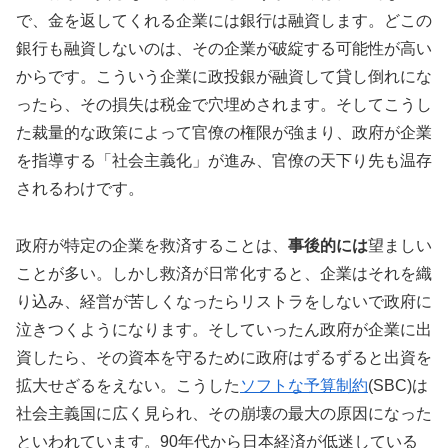
で、金を返してくれる企業には銀行は融資します。どこの
銀行も融資しないのは、その企業が破綻する可能性が高い
からです。こういう企業に政投銀が融資して貸し倒れにな
ったら、その損失は税金で穴埋めされます。そしてこうし
た裁量的な政策によって官僚の権限が強まり、政府が企業
を指導する「社会主義化」が進み、官僚の天下り先も温存
されるわけです。
政府が特定の企業を救済することは、
事後的には
望ましい
ことが多い。しかし救済が日常化すると、企業はそれを織
り込み、経営が苦しくなったらリストラをしないで政府に
泣きつくようになります。そしていったん政府が企業に出
資したら、その資本を守るために政府はずるずると出資を
拡大せざるをえない。こうした
ソフトな予算制約
(SBC)は
社会主義国に広く見られ、その崩壊の最大の原因になった
といわれています。90年代から日本経済が低迷している