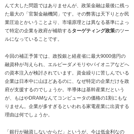
んて大した問題ではありませんが、政策金融は最後に残っ
た最大の「官製金融機関」です。その弊害は天下りとか民
業圧迫とかいうことより、市場原理とは異なる基準によっ
て特定の企業を政府が補助する
ターゲティング政策
のツー
ルになっていることです。
今回の補正予算では、政投銀と経産省に最大9000億円の
融資枠が与えられ、エルピーダメモリやパイオニアなどへ
の資本注入が検討されています。資金繰りに苦しんでいる
企業は日本中に山ほどあるのに、なぜ特定の企業だけを政
府が支援するのでしょうか。半導体は基幹産業だという
が、もはやDRAMなんてコンピュータの価格の1割にもな
りません。企業が多すぎるといわれる家電産業に出資する
理由は何でしょうか。
「銀行が融資しないからだ」というが、今は低金利なの