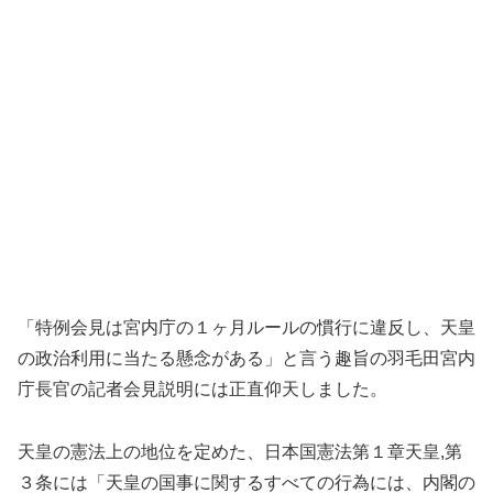
「特例会見は宮内庁の１ヶ月ルールの慣行に違反し、天皇
の政治利用に当たる懸念がある」と言う趣旨の羽毛田宮内
庁長官の記者会見説明には正直仰天しました。
天皇の憲法上の地位を定めた、日本国憲法第１章天皇,第
３条には「天皇の国事に関するすべての行為には、内閣の