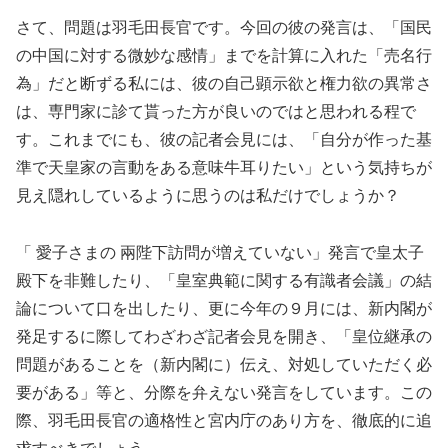
さて、問題は羽毛田長官です。今回の彼の発言は、「国民
の中国に対する微妙な感情」までを計算に入れた「売名行
為」だと断ずる私には、彼の自己顕示欲と権力欲の異常さ
は、専門家に診て貰った方が良いのではと思われる程で
す。これまでにも、彼の記者会見には、「自分が作った基
準で天皇家の言動をある意味牛耳りたい」という気持ちが
見え隠れしているように思うのは私だけでしょうか？
「 愛子さまの 兩陛下訪問が増えていない」発言で皇太子
殿下を非難したり、「皇室典範に関する有識者会議」の結
論について口を出したり、更に今年の９月には、新内閣が
発足するに際してわざわざ記者会見を開き、「皇位継承の
問題があることを（新内閣に）伝え、対処していただく必
要がある」等と、分際を弁えない発言をしています。この
際、羽毛田長官の適格性と宮内庁のあり方を、徹底的に追