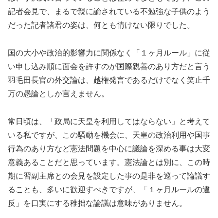
記者会見で、まるで親に諭されている不勉強な子供のよう
だった記者諸君の姿は、何とも情けない限りでした。
国の大小や政治的影響力に関係なく「１ヶ月ルール」に従
い申し込み順に面会を許すのが国際親善のあり方だと言う
羽毛田長官の外交論は、越権発言であるだけでなく笑止千
万の愚論としか言えません。
常日頃は、「政局に天皇を利用してはならない」と考えて
いる私ですが、この騒動を機会に、天皇の政治利用や国事
行為のあり方など憲法問題を中心に議論を深める事は大変
意義あることだと思っています。憲法論とは別に、この時
期に習副主席との会見を設定した事の是非を巡って論議す
ることも、多いに歓迎すべきですが、「１ヶ月ルールの違
反」を口実にする稚拙な論議は意味がありません。