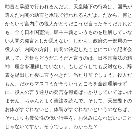
助言と承認で行われるんだよ。天皇陛下の行為は、国民が
選んだ内閣の助言と承認で行われるんだよ。だから、何と
かという宮内庁の役人がどうだこうだ言ったそうだけれど
も、全く日本国憲法、民主主義というものを理解していな
い人間の発言としか思えない。しかも、政府の一部局の一
役人が、内閣の方針、内閣の決定したことについて記者会
見して、方針をどうだこうだと言うのは、日本国憲法の精
神、理念を理解していない。もしどうしても反対なら、辞
表を提出した後に言うべきだ。当たり前でしょう。役人だ
もん。だからマスコミがそういうところを全然理解せず
に、役人の言う通りの発言を報道ばっかりしていてはいけ
ません。ちゃんとよく憲法を読んで。そして、天皇陛下の
お体がすぐれないと、体調がすぐれないというのならば、
それよりも優位性の低い行事を、お休みになればいいこと
じゃないですか。そうでしょ、わかった？