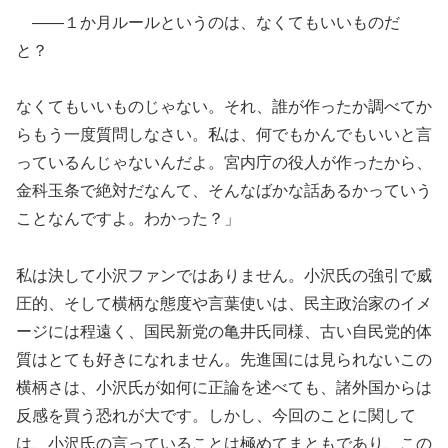
――１か月ルールというのは、なくてもいいものだ
と？
なくてもいいものじゃない。それ、誰が作ったか調べてか
らもう一度質問しなさい。私は、何でもかんでもいいと言
っているんじゃないんだよ。宮内庁の役人が作ったから、
金科玉条で絶対だなんて、そんなばかな話あるかっていう
ことなんですよ。わかった？」
私は決して小沢ファンではありません。小沢氏の強引で威
圧的、そして横柄な態度や言葉使いは、民主政治家のイメ
ージには程遠く、国民新党の亀井氏同様、古い自民党的体
質はとても好きになれません。先進国には見られないこの
横柄さは、小沢氏が如何に正論を述べても、諸外国からは
反感を買う恐れが大です。しかし、今回のことに関して
は、小沢氏の言っていることは極めてまともであり、この