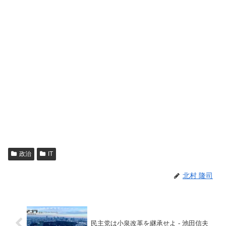
政治
IT
北村 隆司
民主党は小泉改革を継承せよ - 池田信夫