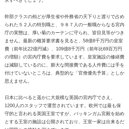
求すべきでしょう。
幹部クラスの殆どが厚生省や外務省の天下りと渡りで占め
られた５２人の特別職と、９８７人の一般職からなる宮内
庁の実態は、厚い菊のカーテンに守られ、皆目見等がつき
ません。最新の概算要求書を見ると、58億8千万円の皇室
費（前年比22億円減）、109億8千万円（前年比69百万円
の増額）の宮内庁費を要求しています。皇室施設の修繕費
は減額しているのに、膨大な間接費である人件費には手を
付けていないところは、典型的な「官僚優先予算」としか
思えません。
日本に比べると遥かに大規模な英国の宮内庁でさえ、
1200人のスタッフで運営されています。欧州では最も保
守的と言われる英国王室ですが、バッキンガム宮殿を始め
とする王室の施設は公開されており、王室一家は出来るだ