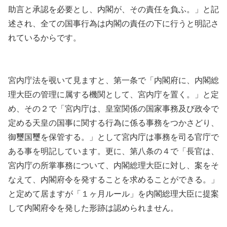
助言と承認を必要とし、内閣が、その責任を負ふ。」と記
述され、全ての国事行為は内閣の責任の下に行うと明記さ
れているからです。
宮内庁法を覗いて見ますと、第一条で「内閣府に、内閣総
理大臣の管理に属する機関として、宮内庁を置く。」と定
め、その２で「宮内庁は、皇室関係の国家事務及び政令で
定める天皇の国事に関する行為に係る事務をつかさどり、
御璽国璽を保管する。」として宮内庁は事務を司る官庁で
ある事を明記しています。更に、第八条の４で「長官は、
宮内庁の所掌事務について、内閣総理大臣に対し、案をそ
なえて、内閣府令を発することを求めることができる。」
と定めて居ますが「１ヶ月ルール」を内閣総理大臣に提案
して内閣府令を発した形跡は認められません。