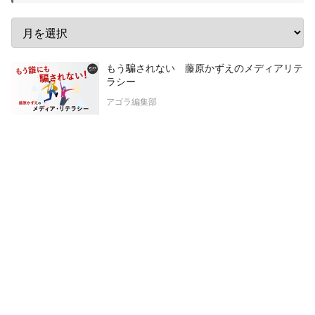
もう騙されない 藤原かずえのメディアリテ
ラシー
アゴラ編集部