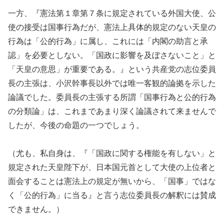
一方、『憲法第１章第７条に規定されている外国大使、公
使の接受は国事行為だが、憲法上具体的規定のない天皇の
行為は「公的行為」に属し、これには「内閣の助言と承
認」を必要としない。「国政に影響を及ぼさないこと」と
「天皇の意思」が重要である。』という共産党の志位委員
長の主張は、小沢幹事長以外では唯一客観的論拠を示した
論議でした。委員長の主張する所謂「国事行為と公的行為
の分類論」は、これまであまり深く論議されて来ませんで
したが、今後の命題の一つでしょう。
（尤も、私自身は、『「国政に関する権能を有しない」と
規定された天皇陛下が、日本国元首として大使の上位者と
面会することは憲法上の規定が無いから、「国事」ではな
く「公的行為」に当る』と言う志位委員長の解釈には賛成
できません。）