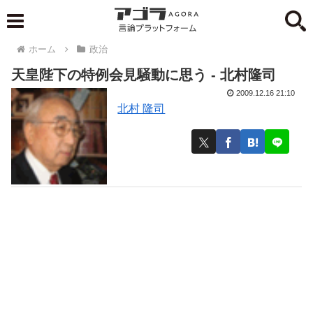
ホーム
政治
天皇陛下の特例会見騒動に思う - 北村隆司
2009.12.16 21:10
北村 隆司