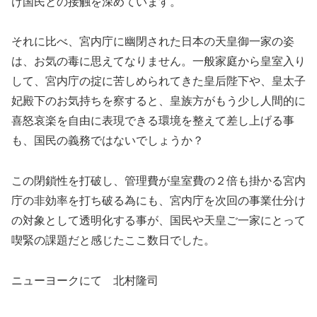
け国民との接触を深めています。
それに比べ、宮内庁に幽閉された日本の天皇御一家の姿
は、お気の毒に思えてなりません。一般家庭から皇室入り
して、宮内庁の掟に苦しめられてきた皇后陛下や、皇太子
妃殿下のお気持ちを察すると、皇族方がもう少し人間的に
喜怒哀楽を自由に表現できる環境を整えて差し上げる事
も、国民の義務ではないでしょうか？
この閉鎖性を打破し、管理費が皇室費の２倍も掛かる宮内
庁の非効率を打ち破る為にも、宮内庁を次回の事業仕分け
の対象として透明化する事が、国民や天皇ご一家にとって
喫緊の課題だと感じたここ数日でした。
ニューヨークにて 北村隆司