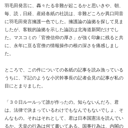
羽毛田発言に、轟々たる非難が起こるかと思いきや、朝、
毎、読，日経、産経各紙の社説は、非難どころか異口同音
に羽毛田発言擁護一色でした。擁護論の論拠を探して見ま
したが、客観的論拠を示した論説は北海道新聞だけでし
た。マスコミの「官僚信仰の厚さ」が強く印象に残ると共
に、永年に亘る官僚の情報操作の根の深さを痛感しまし
た。
ところで、この件についての各紙の記事を読み漁っている
うちに、下記のような小沢幹事長の記者会見の記事が私の
目にとまりました。
「３０日ルールって誰が作ったの。知らないんだろ、君
は。法律で決まっているわけでもなんでもないでしょ、そ
んなもの。それはそれとして、君は日本国憲法を読んでい
るか。天皇の行為は何て書いてある。国事行為は、内閣の