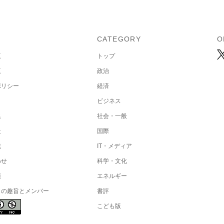
U
CATEGORY
O
覧
トップ
覧
政治
ポリシー
経済
ビジネス
集
社会・一般
社
国際
載
IT・メディア
わせ
科学・文化
項
エネルギー
トの趣旨とメンバー
書評
こども版