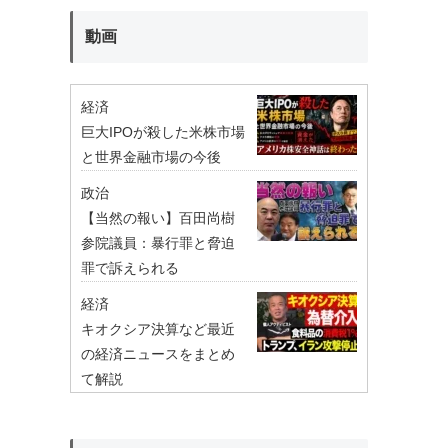
動画
経済
巨大IPOが殺した米株市場
と世界金融市場の今後
政治
【当然の報い】百田尚樹
参院議員：暴行罪と脅迫
罪で訴えられる
経済
キオクシア決算など最近
の経済ニュースをまとめ
て解説