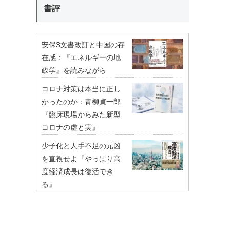
書評
安保3文書改訂と中国の存
在感：『エネルギーの地
政学』を読みながら
コロナ対策は本当に正し
かったのか：青柳貞一郎
『臨床現場からみた新型
コロナの虚と実』
少子化と人手不足の元凶
を直視せよ『やっぱり高
度経済成長は復活でき
る』