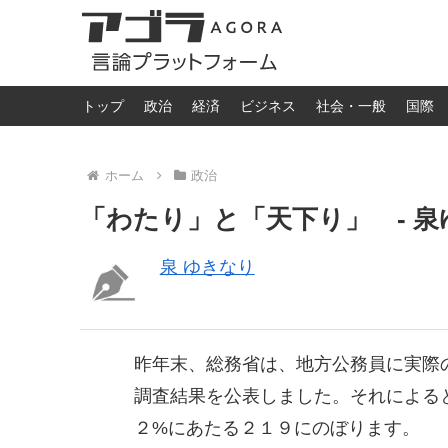
トップ
政治
経済
ビジネス
社会・一般
国際
ホーム
政治
「わたり」と「天下り」 - 
泉 ゆきなり
昨年末、総務省は、地方公務員に実際
調査結果を公表しました。それによる
２%にあたる２１９にのぼります。