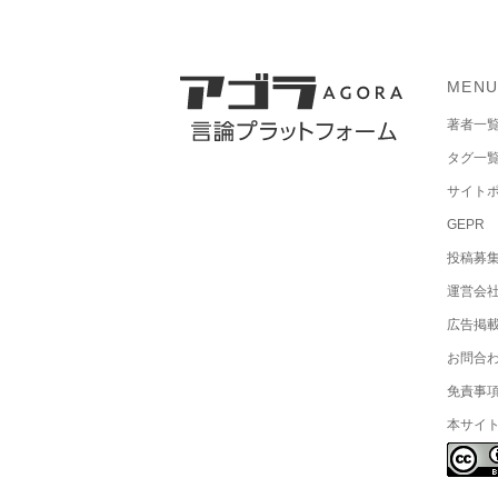
MEN
著者一
タグ一
サイト
GEPR
投稿募
運営会
広告掲
お問合
免責事
本サイ