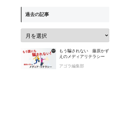
過去の記事
もう騙されない 藤原かず
えのメディアリテラシー
アゴラ編集部