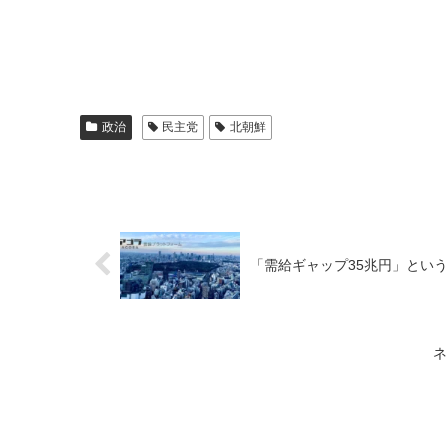
政治
民主党
北朝鮮
「需給ギャップ35兆円」という迷
ネ