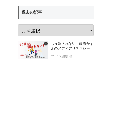
過去の記事
もう騙されない 藤原かず
えのメディアリテラシー
アゴラ編集部