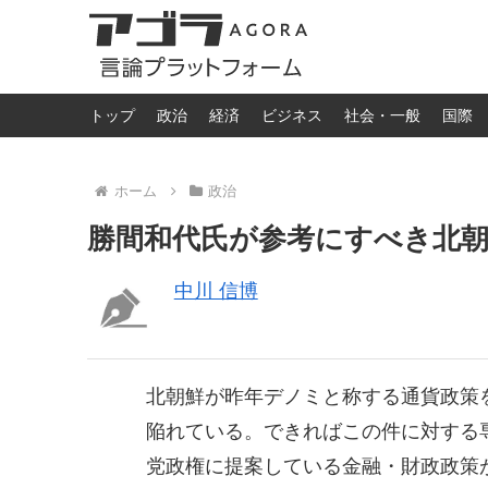
トップ
政治
経済
ビジネス
社会・一般
国際
ホーム
政治
勝間和代氏が参考にすべき北
中川 信博
北朝鮮が昨年デノミと称する通貨政策
陥れている。できればこの件に対する
党政権に提案している金融・財政政策