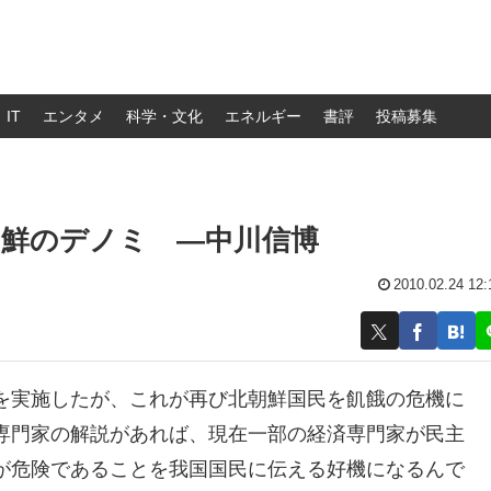
IT
エンタメ
科学・文化
エネルギー
書評
投稿募集
朝鮮のデノミ ―中川信博
2010.02.24 12:
を実施したが、これが再び北朝鮮国民を飢餓の危機に
専門家の解説があれば、現在一部の経済専門家が民主
が危険であることを我国国民に伝える好機になるんで