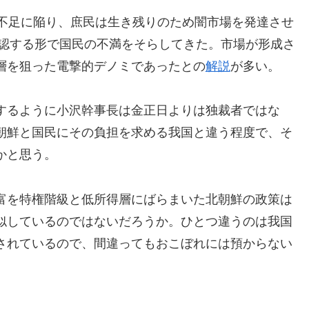
料不足に陥り、庶民は生き残りのため闇市場を発達させ
黙認する形で国民の不満をそらしてきた。市場が形成さ
層を狙った電撃的デノミであったとの
解説
が多い。
するように小沢幹事長は金正日よりは独裁者ではな
朝鮮と国民にその負担を求める我国と違う程度で、そ
かと思う。
富を特権階級と低所得層にばらまいた北朝鮮の政策は
似しているのではないだろうか。ひとつ違うのは我国
されているので、間違ってもおこぼれには預からない