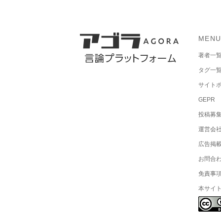
MEN
著者一
タグ一
サイト
GEPR
投稿募
運営会
広告掲
お問合
免責事
本サイ