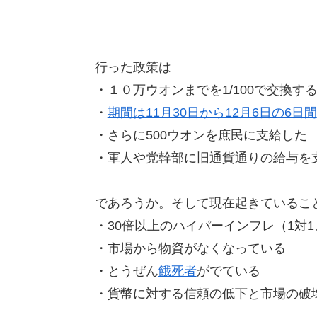
行った政策は
・１０万ウオンまでを1/100で交換す
・
期間は11月30日から12月6日の6日間
・さらに500ウオンを庶民に支給した
・軍人や党幹部に旧通貨通りの給与を支
であろうか。そして現在起きているこ
・30倍以上のハイパーインフレ（1対1
・市場から物資がなくなっている
・とうぜん
餓死者
がでている
・貨幣に対する信頼の低下と市場の破