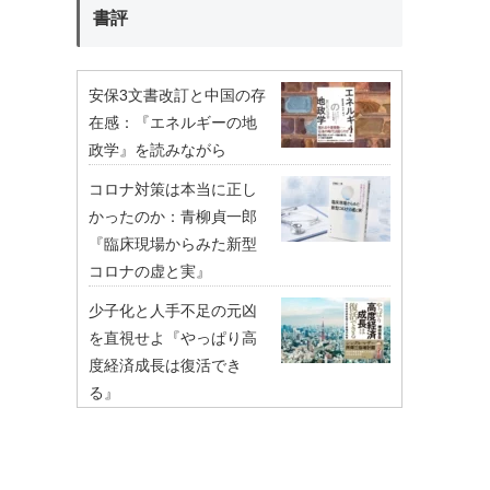
書評
安保3文書改訂と中国の存
在感：『エネルギーの地
政学』を読みながら
コロナ対策は本当に正し
かったのか：青柳貞一郎
『臨床現場からみた新型
コロナの虚と実』
少子化と人手不足の元凶
を直視せよ『やっぱり高
度経済成長は復活でき
る』