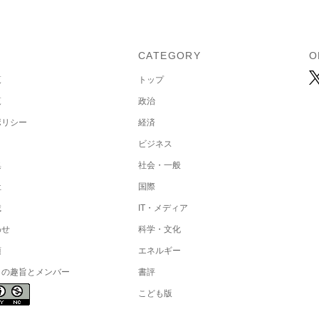
U
CATEGORY
O
覧
トップ
覧
政治
ポリシー
経済
ビジネス
集
社会・一般
社
国際
載
IT・メディア
わせ
科学・文化
項
エネルギー
トの趣旨とメンバー
書評
こども版