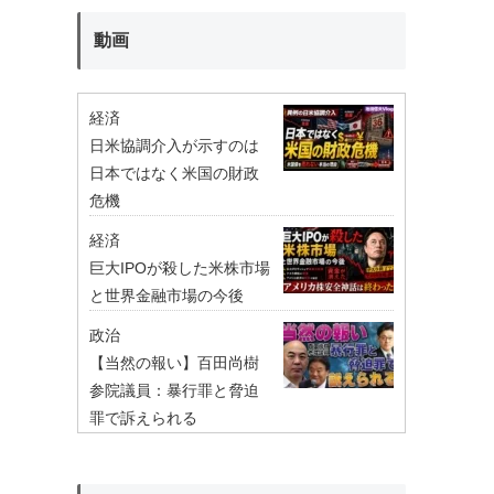
動画
経済
日米協調介入が示すのは
日本ではなく米国の財政
危機
経済
巨大IPOが殺した米株市場
と世界金融市場の今後
政治
【当然の報い】百田尚樹
参院議員：暴行罪と脅迫
罪で訴えられる