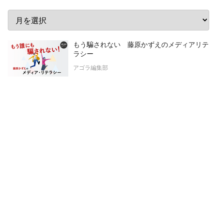
もう騙されない 藤原かずえのメディアリテ
ラシー
アゴラ編集部