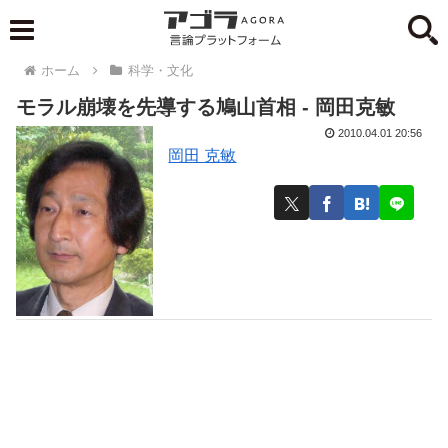
ホーム
科学・文化
モラル崩壊を先導する鳩山首相 - 岡田克敏
2010.04.01 20:56
岡田 克敏