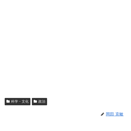
科学・文化
政治
岡田 克敏