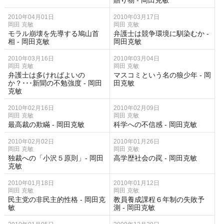
贈り物 - 岡田克敏
2010年04月01日
2010年03月17日
岡田 克敏
岡田 克敏
モラル崩壊を先導する鳩山首
弁護士は競争環境に馴染むか -
相 - 岡田克敏
岡田克敏
2010年03月16日
2010年03月04日
岡田 克敏
岡田 克敏
弁護士は多ければよいの
マスコミという名の狼少年 - 岡
か？･･･新聞の不勉強度 - 岡田
田克敏
克敏
2010年02月16日
2010年02月09日
岡田 克敏
岡田 克敏
最高裁の欺瞞 - 岡田克敏
科学への不信感 - 岡田克敏
2010年02月02日
2010年01月26日
岡田 克敏
岡田 克敏
独裁への「小沢５原則」- 岡田
高学歴社会の罠 - 岡田克敏
克敏
2010年01月18日
2010年01月12日
岡田 克敏
岡田 克敏
民主党の非民主的性格 - 岡田克
教員養成課程６年制の失敗予
敏
測 - 岡田克敏