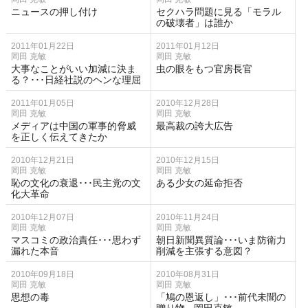
ニュースの押し付け
セクハラ問題に見る「モラル
の破壊者」は誰か
2011年01月22日
2011年01月12日
岡田 克敏
岡田 克敏
大事なことがいい加減に決ま
虫の眼をもつ官房長官
る？･･･日経社説のヘンな理屈
2011年01月05日
2010年12月28日
岡田 克敏
岡田 克敏
メディアは中国の軍事的脅威
最高裁の誇大広告
を正しく伝えてきたか
2010年12月21日
2010年12月15日
岡田 克敏
岡田 克敏
恥の文化の衰退･･･民主党の文
ある少女の延命拒否
化大革命
2010年12月07日
2010年11月24日
岡田 克敏
岡田 克敏
マスコミの政治責任･･･思わず
朝日新聞異質論･･･いま防衛力
漏れた本音
削減を主張する意図？
2010年09月18日
2010年08月31日
岡田 克敏
岡田 克敏
思想の毒
「鳩の恩返し」･･･前代未聞の