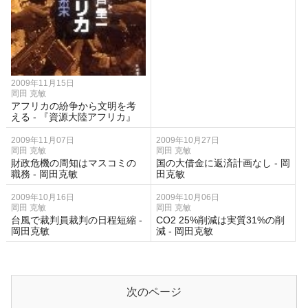
2009年11月15日
岡田 克敏
アフリカの紛争から文明を考
える - 『資源大陸アフリカ』
2009年11月07日
2009年10月27日
岡田 克敏
岡田 克敏
財政危機の周知はマスコミの
国の大借金に返済計画なし - 岡
職務 - 岡田克敏
田克敏
2009年10月16日
2009年10月06日
岡田 克敏
岡田 克敏
台風で裁判員裁判の日程短縮 -
CO2 25%削減は実質31%の削
岡田克敏
減 - 岡田克敏
次のページ