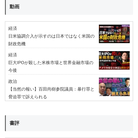
動画
経済
日米協調介入が示すのは日本ではなく米国の
財政危機
経済
巨大IPOが殺した米株市場と世界金融市場の
今後
政治
【当然の報い】百田尚樹参院議員：暴行罪と
脅迫罪で訴えられる
書評