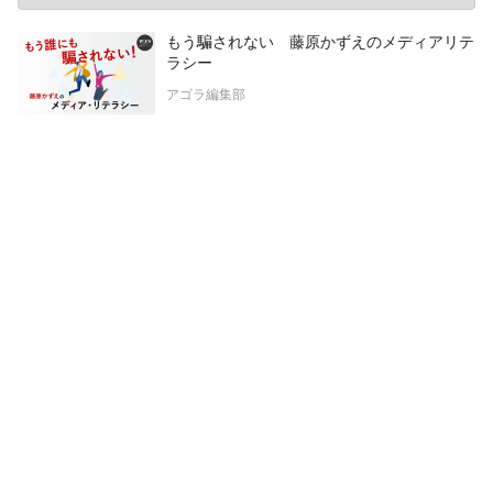
もう騙されない 藤原かずえのメディアリテ
ラシー
アゴラ編集部