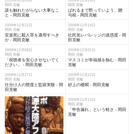
2010年01月05日
2009年12月29日
岡田 克敏
岡田 克敏
誰も触れたがらない大事なこ
ばれるまで黙っていよう、贈
と - 岡田克敏
与税 - 岡田克敏
2009年12月22日
2009年12月14日
岡田 克敏
岡田 克敏
安楽死に殺人罪を適用すべき
社民党レバレッジの迷惑度 - 岡
か - 岡田克敏
田克敏
2009年12月08日
2009年12月01日
岡田 克敏
岡田 克敏
「視聴者を安心させないでく
マスコミが幸福感を蝕む - 岡田
ださい」 - 岡田克敏
克敏
2009年11月27日
2009年11月22日
岡田 克敏
岡田 克敏
仕分け人の態度と監獄実験 - 岡
砂上の楼閣 - 岡田克敏
田克敏
2009年11月12日
岡田 克敏
「申告漏れ」という軽さ - 岡田
克敏