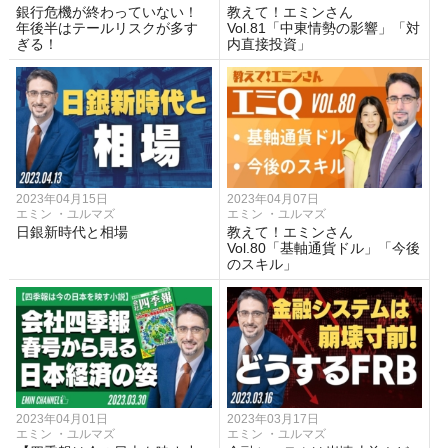
銀行危機が終わっていない！
教えて！エミンさん
年後半はテールリスクが多す
Vol.81「中東情勢の影響」「対
ぎる！
内直接投資」
2023年04月15日
2023年04月07日
エミン ・ユルマズ
エミン ・ユルマズ
日銀新時代と相場
教えて！エミンさん
Vol.80「基軸通貨ドル」「今後
のスキル」
2023年04月01日
2023年03月17日
エミン ・ユルマズ
エミン ・ユルマズ