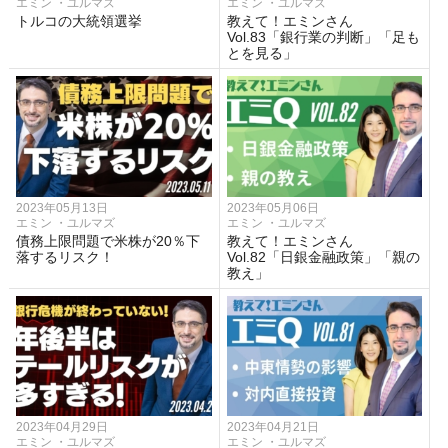
エミン ・ユルマズ
エミン ・ユルマズ
トルコの大統領選挙
教えて！エミンさん
Vol.83「銀行業の判断」「足も
とを見る」
2023年05月13日
2023年05月06日
エミン ・ユルマズ
エミン ・ユルマズ
債務上限問題で米株が20％下
教えて！エミンさん
落するリスク！
Vol.82「日銀金融政策」「親の
教え」
2023年04月29日
2023年04月21日
エミン ・ユルマズ
エミン ・ユルマズ