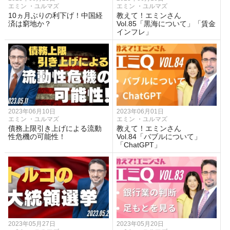
エミン ・ユルマズ
エミン ・ユルマズ
10ヵ月ぶりの利下げ！中国経
教えて！エミンさん
済は窮地か？
Vol.85「黒海について」「賃金
インフレ」
2023年06月10日
2023年06月01日
エミン ・ユルマズ
エミン ・ユルマズ
債務上限引き上げによる流動
教えて！エミンさん
性危機の可能性！
Vol.84「バブルについて」
「ChatGPT」
2023年05月27日
2023年05月20日