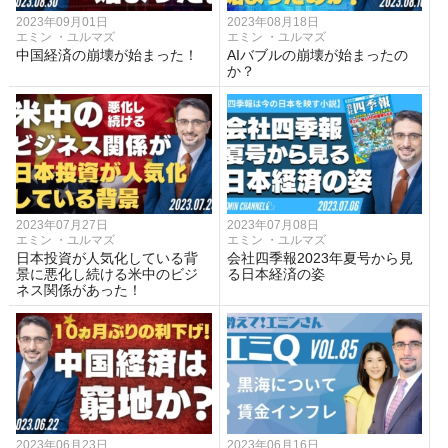
2023年09月01日
2023年08月18日
エミン ・ユルマズ
エミン ・ユルマズ
中国経済の崩壊が始まった！
AIバブルの崩壊が始まったの
か？
2023年07月27日
2023年07月08日
エミン ・ユルマズ
エミン ・ユルマズ
日本投資が人気化している背
会社四季報2023年夏号から見
景に悪化し続ける米中のビジ
る日本経済の姿
ネス関係があった！
2023年06月23日
2023年06月16日