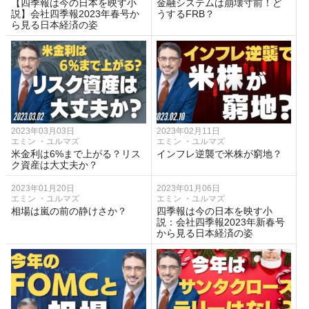
【四季報は今の日本を映す小
金融システムは崩壊寸前！ど
説】会社四季報2023年春号か
うするFRB？
ら見る日本経済の姿
2023年03月03日
2023年02月11日
エミン ・ユルマズ
エミン ・ユルマズ
米金利は6%まで上がる？リス
インフレ逆襲で米株が窮地？
ク資産は大丈夫か？
2023年01月20日
2023年01月06日
エミン ・ユルマズ
エミン ・ユルマズ
相場は嵐の前の静けさか？
四季報は今の日本を映す小
説：会社四季報2023年新春号
から見る日本経済の姿