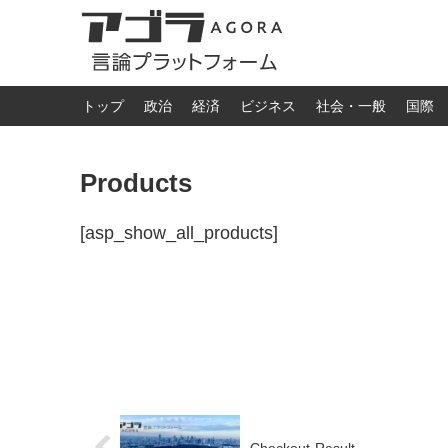
トップ
政治
経済
ビジネス
社会・一般
国際
Products
[asp_show_all_products]