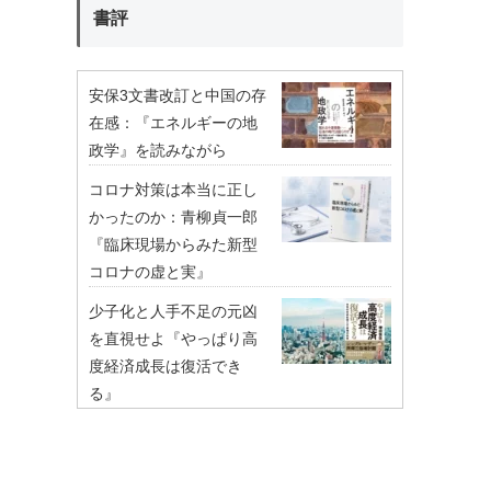
書評
安保3文書改訂と中国の存
在感：『エネルギーの地
政学』を読みながら
コロナ対策は本当に正し
かったのか：青柳貞一郎
『臨床現場からみた新型
コロナの虚と実』
少子化と人手不足の元凶
を直視せよ『やっぱり高
度経済成長は復活でき
る』