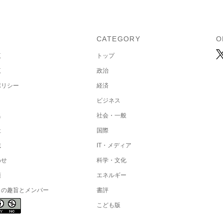
U
CATEGORY
O
覧
トップ
覧
政治
ポリシー
経済
ビジネス
集
社会・一般
社
国際
載
IT・メディア
わせ
科学・文化
項
エネルギー
トの趣旨とメンバー
書評
こども版