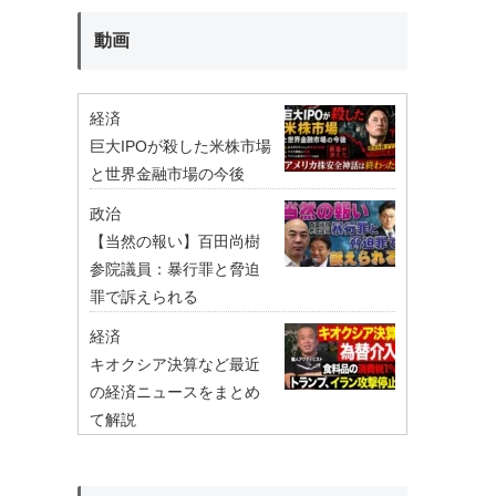
動画
経済
巨大IPOが殺した米株市場
と世界金融市場の今後
政治
【当然の報い】百田尚樹
参院議員：暴行罪と脅迫
罪で訴えられる
経済
キオクシア決算など最近
の経済ニュースをまとめ
て解説