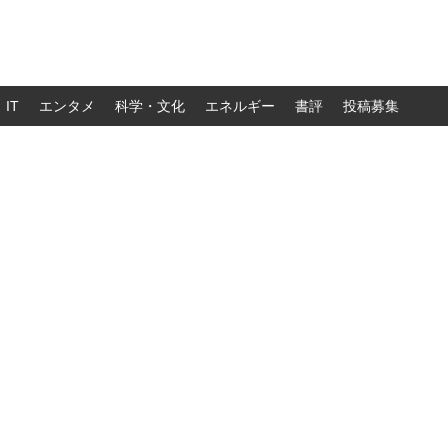
IT
エンタメ
科学・文化
エネルギー
書評
投稿募集