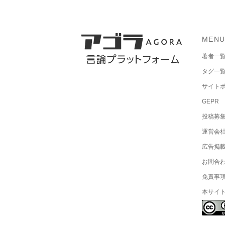
MEN
著者一
タグ一
サイト
GEPR
投稿募
運営会
広告掲
お問合
免責事
本サイ