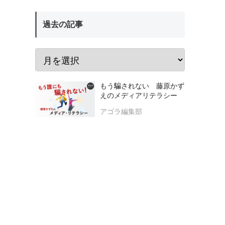
過去の記事
もう騙されない 藤原かず
えのメディアリテラシー
アゴラ編集部