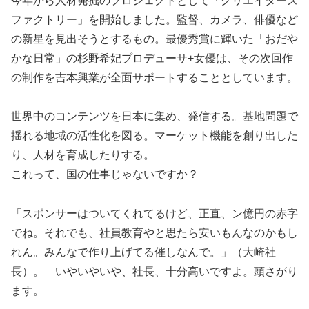
今年から人材発掘のプロジェクトとして「クリエイターズ
ファクトリー」を開始しました。監督、カメラ、俳優など
の新星を見出そうとするもの。最優秀賞に輝いた「おだや
かな日常」の杉野希妃プロデューサ+女優は、その次回作
の制作を吉本興業が全面サポートすることとしています。
世界中のコンテンツを日本に集め、発信する。基地問題で
揺れる地域の活性化を図る。マーケット機能を創り出した
り、人材を育成したりする。
これって、国の仕事じゃないですか？
「スポンサーはついてくれてるけど、正直、ン億円の赤字
でね。それでも、社員教育やと思たら安いもんなのかもし
れん。みんなで作り上げてる催しなんで。」（大崎社
長）。 いやいやいや、社長、十分高いですよ。頭さがり
ます。