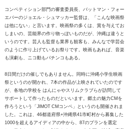
コンペティション部門の審査委員長、バットマン・フォー
エバーのジョエル・シュマッカー監督は、「こんな映画祭
は他にない」と言います。映画祭の多くは、賞を与えてお
しまいの、芸能界の作り物っぽいものだが、沖縄は違うと
いうのです。芸人も監督も業界も観客も、みんなで学芸会
のように作り上げているお祭りです。映画もあれば、音楽
も演劇も、ニコ動もパチンコもある。
8日間だけの催しでもありません。同時に沖縄小学生映画
祭というのが開かれ、7本の作品が上映されていたのです
が、各地の学校を はんにゃやスリムクラブらが訪問して
サポートして作ったものだといいます。郷土の魅力CMを
作ろうという「JIMOT CMコンペ」というのも開催されま
した。これは、46都道府県+沖縄県41市町村から募集した
1000を超えるアイディアの中から、87のプランを選定