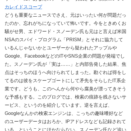
カレイドスコープ
どうも重要なニュースでさえ、元はいったい何が問題だっ
たのか、忘れがちになっていて怖いです。今をときめくお
騒がせ男、エドワード・スノーデン氏も元はと言えば米国
NSAのスパイ・プログラム「PRISM」とそれに協力して
いるんじゃないかとユーザーから疑われたアップルや
Google、FacebookなどのITやSNS企業の問題が発端でし
た。スノーデン氏が「実は……」と内部告発した結果、焦
点はそっちのほうへ向けられてしまった。勘ぐれば得をし
てるのは彼をスケープゴートにして矛先をそらしたIT系企
業です。どうも、このへんから何やら腐臭が漂ってきそう
な予感もする。このブログでは、検索の痕跡を残さないサ
ービス、というのを紹介しています。逆を言えば、
Googleなんかの検索エンジンは、こっちの趣味嗜好など
のユーザーデータはおろか、IPアドレスなども記録されて
いる、ということにほかならない。スノーデン氏など追い