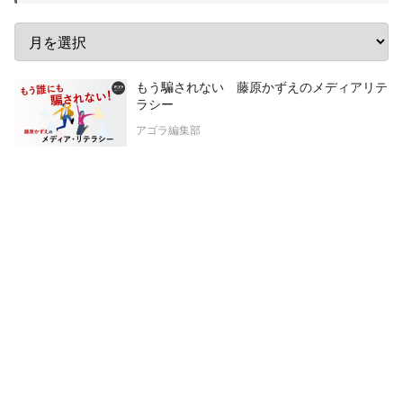
もう騙されない 藤原かずえのメディアリテ
ラシー
アゴラ編集部