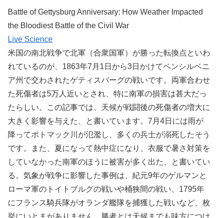
Battle of Gettysburg Anniversary: How Weather Impacted
the Bloodiest Battle of the Civil War
Live Science
米国の南北戦争で北軍（合衆国軍）が勝った転換点といわ
れているのが、1863年7月1日から3日かけてペンシルベニ
ア州で交わされたゲティスバーグの戦いです。両軍合わせ
た死傷者は5万人近いとされ、特に南軍の損害は甚大だっ
たらしい。この記事では、天候が戦闘後の死傷者の増大に
大きく影響を与えた、と書いています。7月4日には雨が
降ってポトマック川が氾濫し、多くの兵士が溺死したそう
です。また、夏になって熱中症になり、衣服で暑さ対策を
していなかった南軍のほうに被害が多く出た、と書いてい
る。気象が戦争に影響した事例は、紀元9年のゲルマンと
ローマ軍のトイトブルグの戦いや桶狭間の戦い、1795年
にフランス騎兵隊がオランダ艦隊を捕獲した戦いなど、枚
挙にいとまがありません。勝者とは天候までも味方につけ