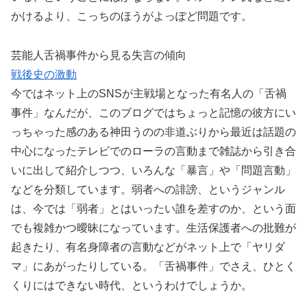
かけるより、こっちのほうがよっぽど問題です。
芸能人舌禍事件から見る失言の傾向
戦後史の激動
今ではネット上のSNSが主戦場となった有名人の「舌禍
事件」なんだが、このブログではちょっと記憶の彼方にい
っちゃった感のある神田うのの非道ぶりから最近は話題の
中心になったテレビでのローラの言動まで雑誌から引き合
いに出して紹介しつつ、いろんな「暴言」や「問題言動」
などを分類しています。弱者への誹謗、というジャンル
は、今では「弱者」とはいったい誰を差すのか、という面
でも複雑かつ曖昧になっています。生活保護者への批難が
起きたり、有名身障者の言動などがネット上で「ヤリダ
マ」にあがったりしている。「舌禍事件」でさえ、ひとく
くりにはできない時代、というわけでしょうか。