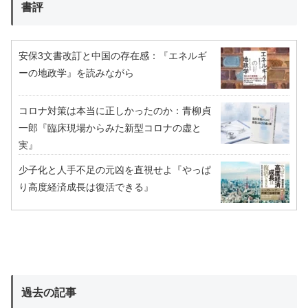
書評
安保3文書改訂と中国の存在感：『エネルギ
ーの地政学』を読みながら
コロナ対策は本当に正しかったのか：青柳貞
一郎『臨床現場からみた新型コロナの虚と
実』
少子化と人手不足の元凶を直視せよ『やっぱ
り高度経済成長は復活できる』
過去の記事