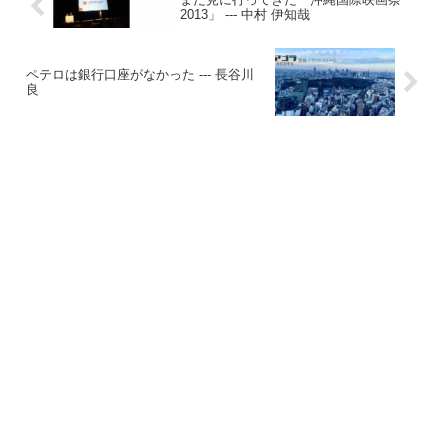
2013」 --- 中村 伊知哉
ペテロは銀行口座がなかった --- 長谷川
良