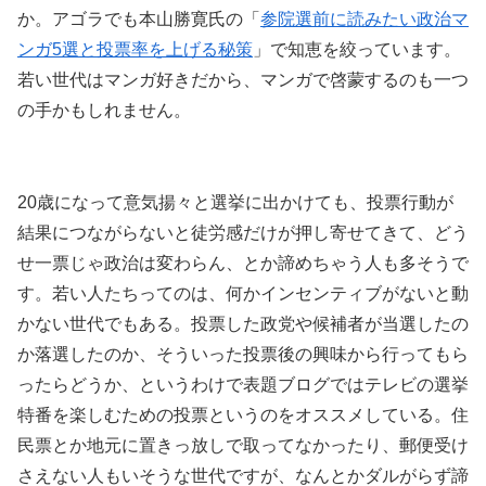
か。アゴラでも本山勝寛氏の「
参院選前に読みたい政治マ
ンガ5選と投票率を上げる秘策
」で知恵を絞っています。
若い世代はマンガ好きだから、マンガで啓蒙するのも一つ
の手かもしれません。
20歳になって意気揚々と選挙に出かけても、投票行動が
結果につながらないと徒労感だけが押し寄せてきて、どう
せ一票じゃ政治は変わらん、とか諦めちゃう人も多そうで
す。若い人たちってのは、何かインセンティブがないと動
かない世代でもある。投票した政党や候補者が当選したの
か落選したのか、そういった投票後の興味から行ってもら
ったらどうか、というわけで表題ブログではテレビの選挙
特番を楽しむための投票というのをオススメしている。住
民票とか地元に置きっ放しで取ってなかったり、郵便受け
さえない人もいそうな世代ですが、なんとかダルがらず諦