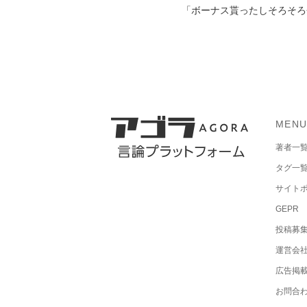
「ボーナス貰ったしそろそろ会
MEN
著者一
タグ一
サイト
GEPR
投稿募
運営会
広告掲
お問合