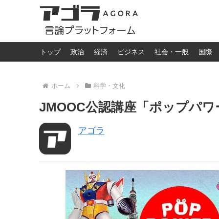
トップ
政治
経済
ビジネス
社会・一般
国際
ホーム
科学・文化
JMOOC公認講座「ポップパワー」
アゴラ