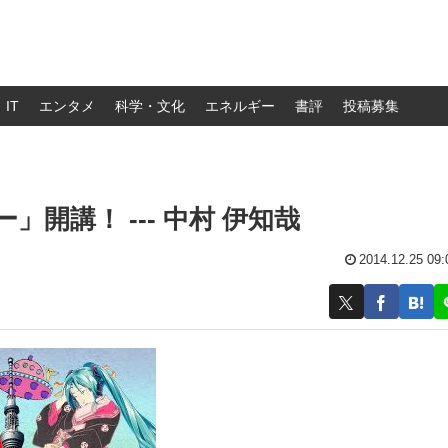
IT
エンタメ
科学・文化
エネルギー
書評
投稿募集
開講！ --- 中村 伊知哉
2014.12.25 09: