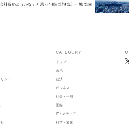
社辞めようかな」と思った時に読む話 --- 城 繁幸
U
CATEGORY
O
覧
トップ
覧
政治
ポリシー
経済
ビジネス
集
社会・一般
社
国際
載
IT・メディア
わせ
科学・文化