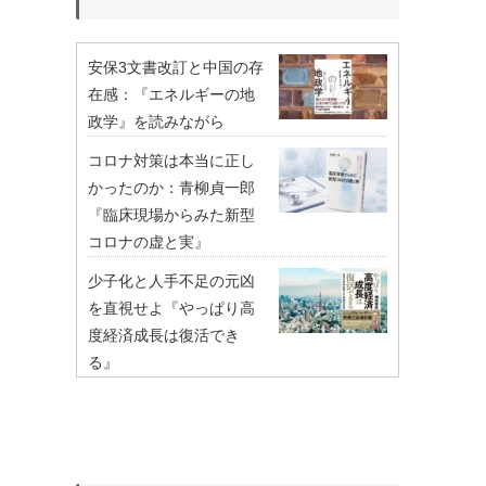
安保3文書改訂と中国の存
在感：『エネルギーの地
政学』を読みながら
コロナ対策は本当に正し
かったのか：青柳貞一郎
『臨床現場からみた新型
コロナの虚と実』
少子化と人手不足の元凶
を直視せよ『やっぱり高
度経済成長は復活でき
る』