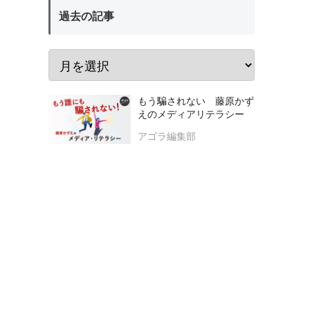
過去の記事
もう騙されない 藤原かず
えのメディアリテラシー
アゴラ編集部