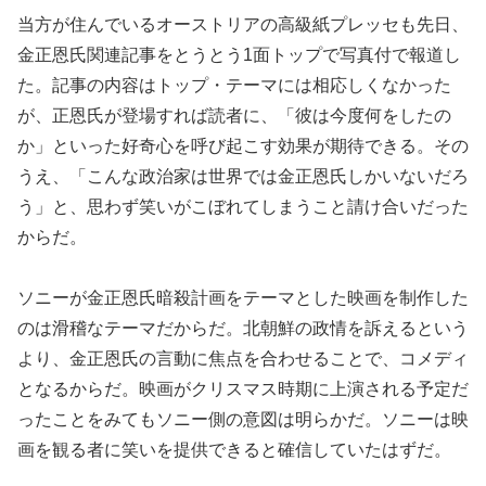
当方が住んでいるオーストリアの高級紙プレッセも先日、
金正恩氏関連記事をとうとう1面トップで写真付で報道し
た。記事の内容はトップ・テーマには相応しくなかった
が、正恩氏が登場すれば読者に、「彼は今度何をしたの
か」といった好奇心を呼び起こす効果が期待できる。その
うえ、「こんな政治家は世界では金正恩氏しかいないだろ
う」と、思わず笑いがこぼれてしまうこと請け合いだった
からだ。
ソニーが金正恩氏暗殺計画をテーマとした映画を制作した
のは滑稽なテーマだからだ。北朝鮮の政情を訴えるという
より、金正恩氏の言動に焦点を合わせることで、コメディ
となるからだ。映画がクリスマス時期に上演される予定だ
ったことをみてもソニー側の意図は明らかだ。ソニーは映
画を観る者に笑いを提供できると確信していたはずだ。