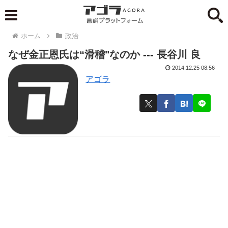
ホーム
政治
なぜ金正恩氏は“滑稽"なのか --- 長谷川 良
2014.12.25 08:56
アゴラ