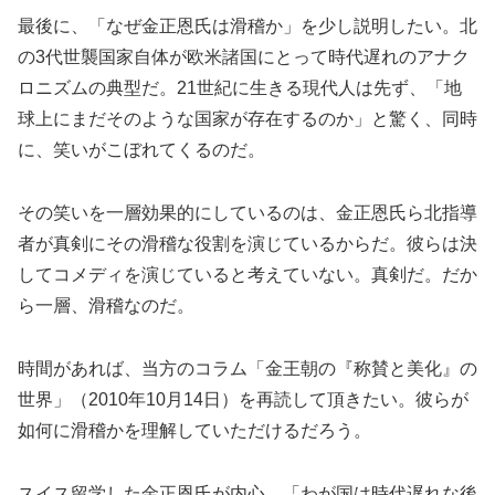
最後に、「なぜ金正恩氏は滑稽か」を少し説明したい。北
の3代世襲国家自体が欧米諸国にとって時代遅れのアナク
ロニズムの典型だ。21世紀に生きる現代人は先ず、「地
球上にまだそのような国家が存在するのか」と驚く、同時
に、笑いがこぼれてくるのだ。
その笑いを一層効果的にしているのは、金正恩氏ら北指導
者が真剣にその滑稽な役割を演じているからだ。彼らは決
してコメディを演じていると考えていない。真剣だ。だか
ら一層、滑稽なのだ。
時間があれば、当方のコラム「
金王朝の『称賛と美化』の
世界」（2010年10月14日）を再読して頂きたい。彼らが
如何に滑稽かを理解していただけるだろう。
スイス留学した金正恩氏が内心、「わが国は時代遅れな後