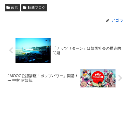
政治
転載ブログ
アゴラ
「ナッツリターン」は韓国社会の構造的
問題
JMOOC公認講座「ポップパワー」開講！
--- 中村 伊知哉