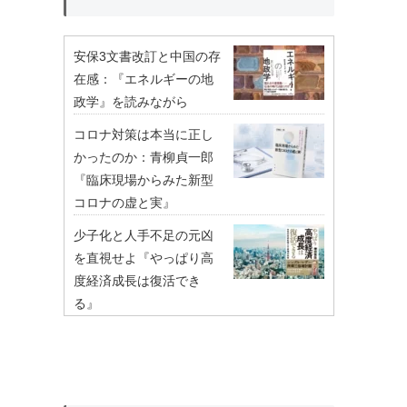
安保3文書改訂と中国の存
在感：『エネルギーの地
政学』を読みながら
コロナ対策は本当に正し
かったのか：青柳貞一郎
『臨床現場からみた新型
コロナの虚と実』
少子化と人手不足の元凶
を直視せよ『やっぱり高
度経済成長は復活でき
る』