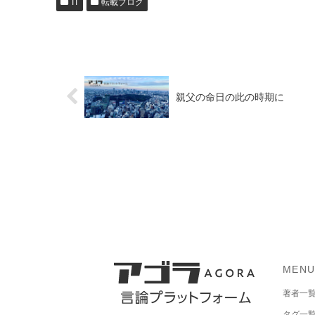
IT
転載ブログ
親父の命日の此の時期に
MEN
著者一
タグ一