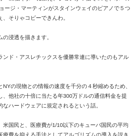
ジョージ・マーティンがスタインウェイのピアノで５つ
ぇ、そりゃコピーできんわ。
ムの浸透を描きます。
ランド・アスレチックスを優勝常連に導いたのもアル
とNYの現物との情報の速度を千分の４秒縮めるため、
通し、他社の十倍に当たる年300万ドルの通信料金を提
的なハードウェアに規定されるという話。
米国民と、医療費が1/10以下のキューバ国民の平均
医療費を抑える手法としてアルゴリズムの導入を説き