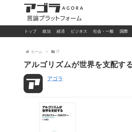
トップ
政治
経済
ビジネス
社会・一般
国際
ホーム
IT
アルゴリズムが世界を支配する -
アゴラ