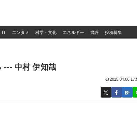
IT
エンタメ
科学・文化
エネルギー
書評
投稿募集
-- 中村 伊知哉
2015.04.06 17: