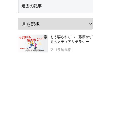
過去の記事
もう騙されない 藤原かず
えのメディアリテラシー
アゴラ編集部