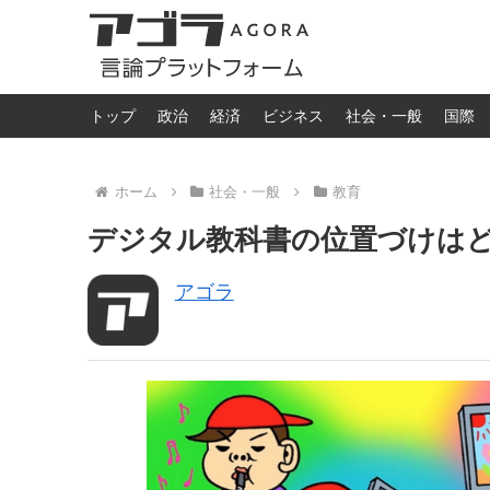
トップ
政治
経済
ビジネス
社会・一般
国際
ホーム
社会・一般
教育
デジタル教科書の位置づけはどうな
アゴラ