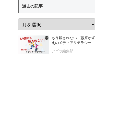
過去の記事
もう騙されない 藤原かず
えのメディアリテラシー
アゴラ編集部