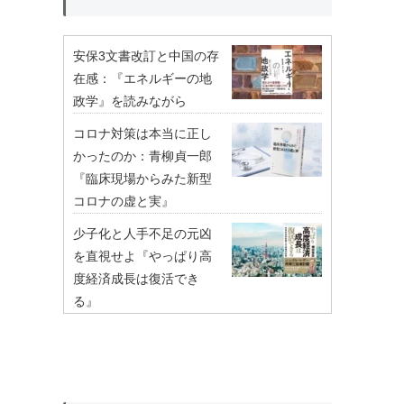
安保3文書改訂と中国の存
在感：『エネルギーの地
政学』を読みながら
コロナ対策は本当に正し
かったのか：青柳貞一郎
『臨床現場からみた新型
コロナの虚と実』
少子化と人手不足の元凶
を直視せよ『やっぱり高
度経済成長は復活でき
る』