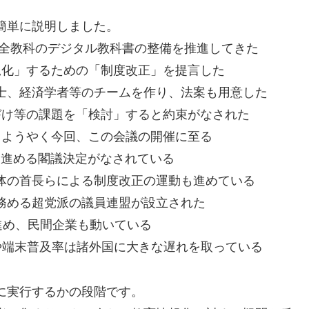
簡単に説明しました。
境、全教科のデジタル教科書の整備を推進してきた
規化」するための「制度改正」を提言した
士、経済学者等のチームを作り、法案も用意した
づけ等の課題を「検討」すると約束がなされた
、ようやく今回、この会議の開催に至る
代中に進める閣議決定がなされている
体の首長らによる制度改正の運動も進めている
務める超党派の議員連盟が設立された
進め、民間企業も動いている
や端末普及率は諸外国に大きな遅れを取っている
に実行するかの段階です。