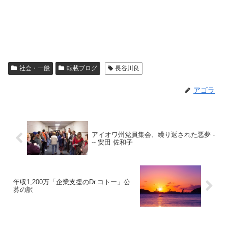
社会・一般
転載ブログ
長谷川良
アゴラ
アイオワ州党員集会、繰り返された悪夢 -
-- 安田 佐和子
年収1,200万「企業支援のDr.コトー」公
募の訳