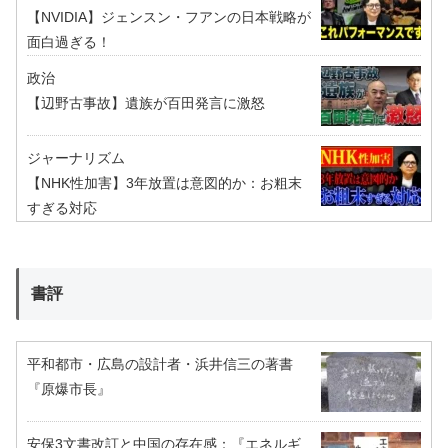
【NVIDIA】ジェンスン・フアンの日本戦略が
面白過ぎる！
政治
【辺野古事故】遺族が百田発言に激怒
ジャーナリズム
【NHK性加害】3年放置は意図的か：お粗末
すぎる対応
書評
平和都市・広島の設計者・浜井信三の著書
『原爆市長』
安保3文書改訂と中国の存在感：『エネルギ