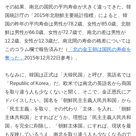
その結果、南北の国民の平均寿命が大きく違ってきた。韓
国統計庁の「2015年北朝鮮主要統計指標」によると、韓
国の昨年の平均寿命は男性が78.2歳、女性が85.0歳、北朝
鮮は男性が66.0歳、女性が72.7歳で、南北の差は男性が
12.2歳、女性が12.3歳だ。南北間の寿命の格差については
このコラム欄で報告済みだ（
「北の金王朝は国民の寿命を
奪った」
2015年12月22日参考）。
ちなみに、韓国は正式は「大韓民国」と呼び、英語名では
「Republic of Korea」だ。欧米では南北の英語名から両国
を取り違う人も少なくないと聞く、そこで、金正恩氏にア
ドバイスしたい。国名を「朝鮮民主主義人民共和国」から
「民主主義」を取り、その代わり「主体」を入れ、「朝鮮
主体共和国」とすればどうか。理想は「民主主義人民共和
国」を完全に削除し、「朝鮮主体国」にすれば、現状を最
も反映しているうえ、南北を取り違う人も少なくなるので