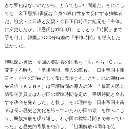
きな変化はないのだから、どうでもいい問題だ。それにし
ても、金正恩第1書記は自身の独自性を大切にする独裁者
だ。祖父・金日成と父親・金日正日時代に紀元を「主体」
に変更したが、正恩氏は昨年8月、とうとう「時間」まで
手を付け、韓国より30分時差の「平壌時間」を導入した
ばかりだ。
興味深い点は、今回の英語名の国名を「K」から「C」に
変更する時も、「平壌時間」導入の際も、「日本帝国主義
云々」がその理由として常に登場することだ。北の朝鮮中
央通信（ＫＣＮＡ）は平壌時間の導入の時、「最高人民会
議常任委員会はわが国の標準時間を定め、平壌時間と命名
する政令を発布した」と報じ、その理由を「日本帝国主義
者は長い歴史と文化を誇っていたわが国の領土を踏みにじ
り、民族抹殺を繰り返し、わが国の標準時間まで奪ってい
った」と歴史的背景を紹介し、「祖国解放70周年を迎