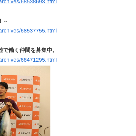
n/archives/68538693.html
！
～
n/archives/68537755.html
陸で働く仲間を募集中。
n/archives/68471295.html