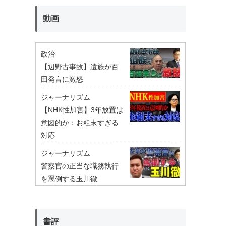
動画
政治
【辺野古事故】遺族が百
田発言に激怒
ジャーナリズム
【NHK性加害】3年放置は
意図的か：お粗末すぎる
対応
ジャーナリズム
警察官の正当な職務執行
を罵倒する玉川徹
書評