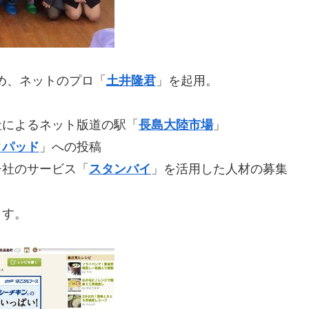
め、ネットのプロ「
土井隆君
」を起用。
社によるネット版道の駅「
長島大陸市場
」
クパッド
」への投稿
チ社のサービス「
スタンバイ
」を活用した人材の募集
ます。