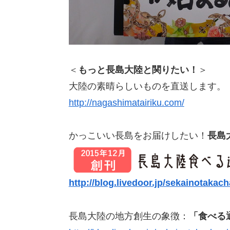
＜
もっと
長島大陸と関りたい！
＞
大陸の素晴らしいものを直送します。
http://nagashimatairiku.com/
かっこいい長島をお届けしたい！
長島
http://blog.livedoor.jp/sekainotakac
長島大陸の地方創生の象徴：
「
食べる