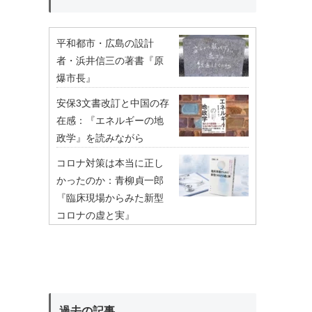
平和都市・広島の設計
者・浜井信三の著書『原
爆市長』
安保3文書改訂と中国の存
在感：『エネルギーの地
政学』を読みながら
コロナ対策は本当に正し
かったのか：青柳貞一郎
『臨床現場からみた新型
コロナの虚と実』
過去の記事