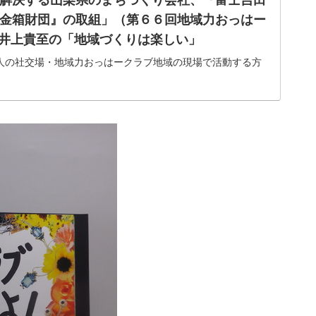
金箱財団』の取組」（第６６回地域力おっはー
: 井上貴至の「地域づくりは楽しい」
人の社交場・地域力おっはークラブ地域の現場で活動する方
や経験、そして知恵をお話しいただき、みんなで共有・交流
動きを生み出す場です。第６６回は、齊藤 智彦（さいとう
に「ローカルな課題を住民と移...