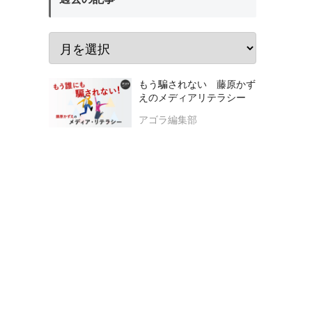
もう騙されない 藤原かず
えのメディアリテラシー
アゴラ編集部