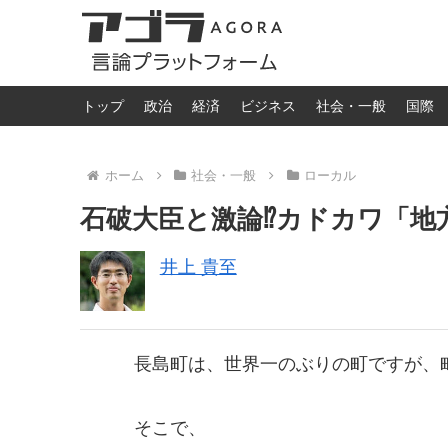
トップ
政治
経済
ビジネス
社会・一般
国際
ホーム
社会・一般
ローカル
石破大臣と激論⁉︎カドカワ「
井上 貴至
長島町は、世界一のぶりの町ですが、
そこで、