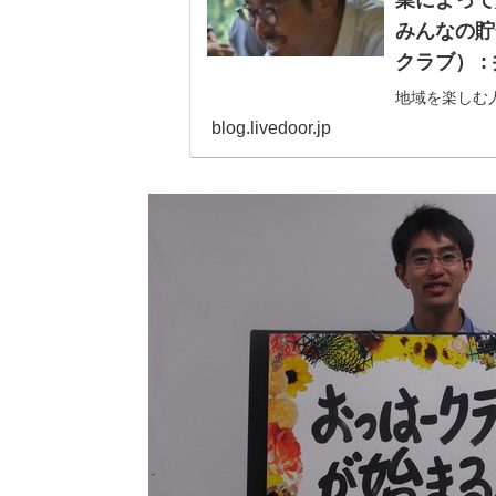
みんなの貯
クラブ） 
地域を楽しむ
に、その想い
blog.livedoor.jp
して、新しい
ともひこ）さま