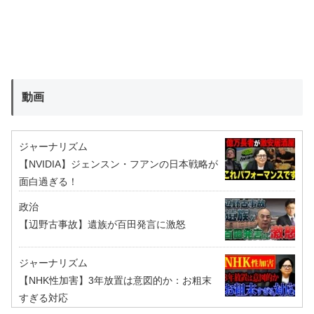
動画
ジャーナリズム
【NVIDIA】ジェンスン・フアンの日本戦略が
面白過ぎる！
政治
【辺野古事故】遺族が百田発言に激怒
ジャーナリズム
【NHK性加害】3年放置は意図的か：お粗末
すぎる対応