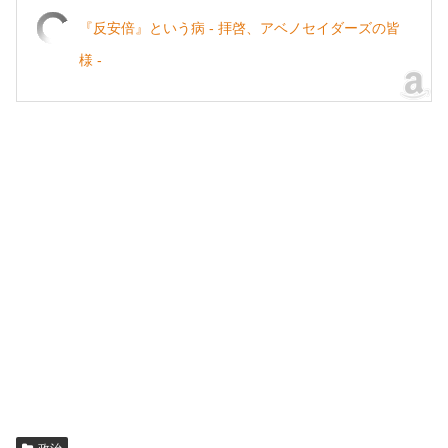
『反安倍』という病 - 拝啓、アベノセイダーズの皆
様 -