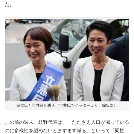
た。
蓮舫氏と市井紗耶香氏（市井氏ツイッターより：編集部）
この前の週末、枝野代表は、「たださえ人口が減っている
のに多様性を認めないとますます減る」といって「同性