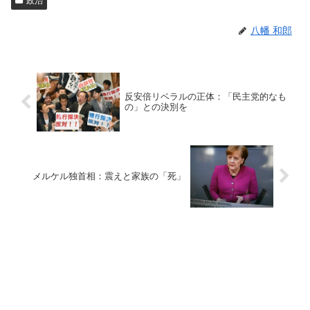
政治
八幡 和郎
反安倍リベラルの正体：「民主党的なも
の」との決別を
メルケル独首相：震えと家族の「死」