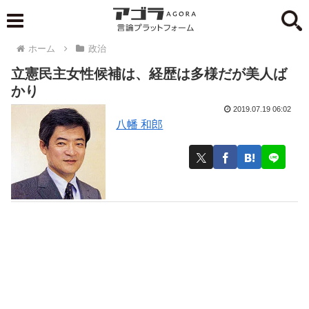
ホーム
政治
立憲民主女性候補は、経歴は多様だが美人ば
かり
2019.07.19 06:02
八幡 和郎