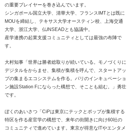
の重要プレイヤーを巻き込んでいます。
シンガポール国立大学、清華大学、フランスIMTとは既に
MOUを締結し、テキサス大学オースティン校、上海交通
大学、浙江大学、仏INSEADとも協議中。
産学連携の起業支援コミュニティとしては最強の布陣で
す。
大村知事「世界は勝者総取りが続いている。モノづくりに
デジタルをからませ、集積が集積を呼んで、スタートアッ
プの集まるエコシステムを作る。パリのインキュベーショ
ン施設Station Fにならった構想で、そことも組む。」勇壮
です。
ぼくのあいさつ「CiPは東京にテックとポップが集積する
特区を作る産官学の構想で、来年の街開きに向け60社の
コミュニティで進めています。東京が得意なITやエンタメ