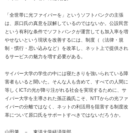
「全世帯に光ファイバーを」というソフトバンクの主張
は、原口氏の真意を誤解しているのではないか。公設民営
という有利な条件でソフトバンクが運営しても加入率を増
やせないという現状を改善するには、制度（（法律・規
制・慣行・思い込みなど）を改革し、ネット上で提供され
るサービスの魅力を増す必要がある。
サイバー大学の学生の中には寝たきりを強いられている障
害者もいると聞いた。そんな人も含めて、すべての人間に
等しくICTの光が降り注がれる社会を実現するために、サ
イバー大学を主導された孫正義氏こそ、NTTからの光ファ
イバーの分離ではなく、ネットの利活用を阻害する制度改
革について原口氏をサポートすべきではないだろうか。
山田肇 － 東洋大学経済学部