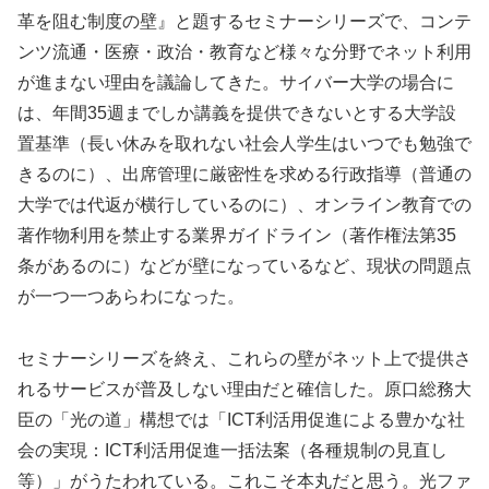
革を阻む制度の壁』と題するセミナーシリーズで、コンテ
ンツ流通・医療・政治・教育など様々な分野でネット利用
が進まない理由を議論してきた。サイバー大学の場合に
は、年間35週までしか講義を提供できないとする大学設
置基準（長い休みを取れない社会人学生はいつでも勉強で
きるのに）、出席管理に厳密性を求める行政指導（普通の
大学では代返が横行しているのに）、オンライン教育での
著作物利用を禁止する業界ガイドライン（著作権法第35
条があるのに）などが壁になっているなど、現状の問題点
が一つ一つあらわになった。
セミナーシリーズを終え、これらの壁がネット上で提供さ
れるサービスが普及しない理由だと確信した。原口総務大
臣の「光の道」構想では「ICT利活用促進による豊かな社
会の実現：ICT利活用促進一括法案（各種規制の見直し
等）」がうたわれている。これこそ本丸だと思う。光ファ