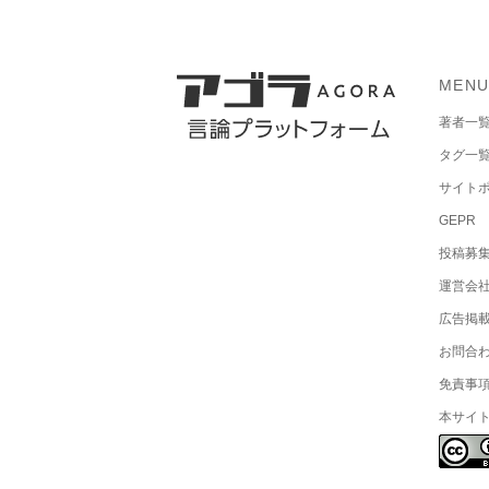
MEN
著者一
タグ一
サイト
GEPR
投稿募
運営会
広告掲
お問合
免責事
本サイ