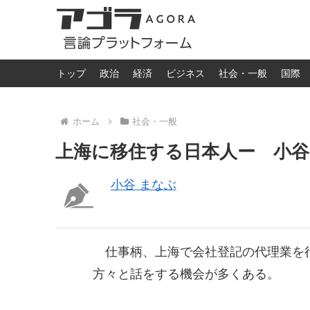
トップ
政治
経済
ビジネス
社会・一般
国際
ホーム
社会・一般
上海に移住する日本人ー 小
小谷 まなぶ
仕事柄、上海で会社登記の代理業を行
方々と話をする機会が多くある。