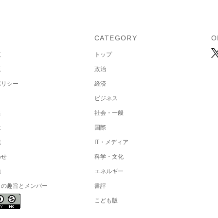
U
CATEGORY
O
覧
トップ
覧
政治
ポリシー
経済
ビジネス
集
社会・一般
社
国際
載
IT・メディア
わせ
科学・文化
項
エネルギー
トの趣旨とメンバー
書評
こども版