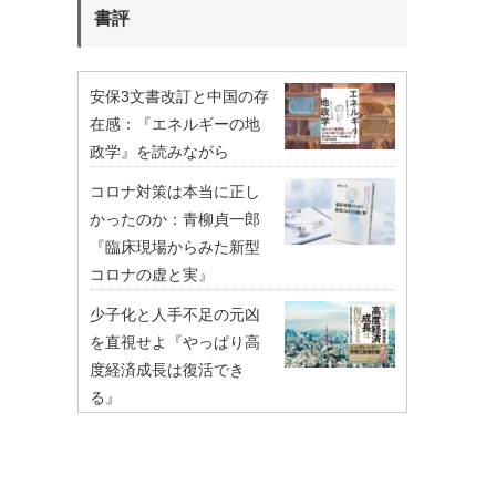
書評
安保3文書改訂と中国の存
在感：『エネルギーの地
政学』を読みながら
コロナ対策は本当に正し
かったのか：青柳貞一郎
『臨床現場からみた新型
コロナの虚と実』
少子化と人手不足の元凶
を直視せよ『やっぱり高
度経済成長は復活でき
る』