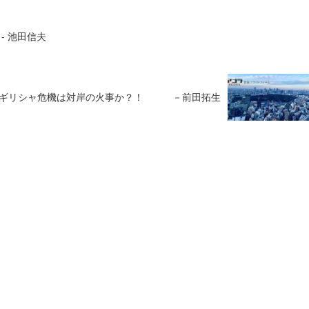
- 池田信夫
ギリシャ危機は対岸の火事か？！ －前田拓生