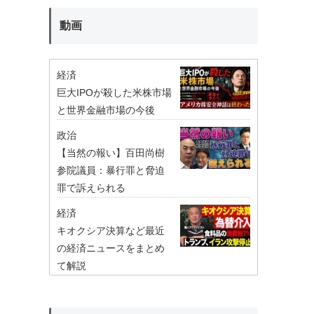
動画
経済
巨大IPOが殺した米株市場
と世界金融市場の今後
政治
【当然の報い】百田尚樹
参院議員：暴行罪と脅迫
罪で訴えられる
経済
キオクシア決算など最近
の経済ニュースをまとめ
て解説